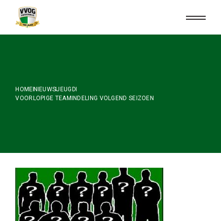
Skip
to
the
content
HOME
NIEUWS
JEUGD
VOORLOPIGE TEAMINDELING VOLGEND SEIZOEN