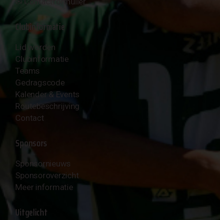
✉︎
Contactformulier
Clubinformatie
Lid worden
Clubinformatie
Teams
Gedragscode
Kalender & Events
Routebeschrijving
Contact
Sponsors
Sponsornieuws
Sponsoroverzicht
Meer informatie
Uitgelicht