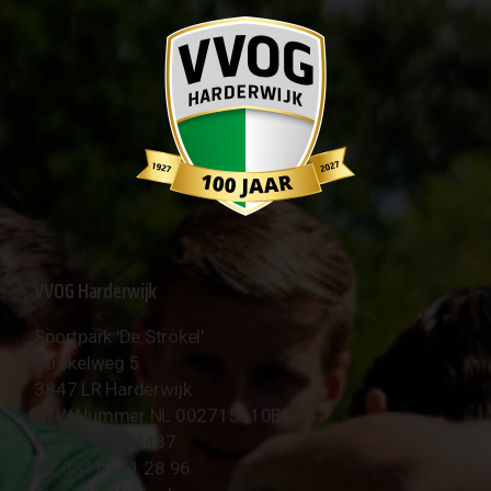
VVOG Harderwijk
Sportpark 'De Strokel'
Strokelweg 5
3847 LR Harderwijk
BTW Nummer NL 002715910B01
KvK Nr 40094437
☎︎ 0341 - 41 28 96