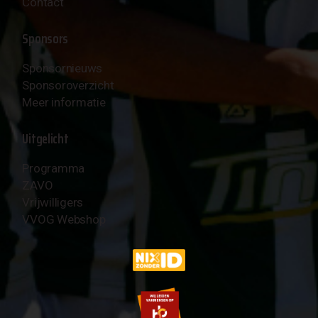
Contact
Sponsors
Sponsornieuws
Sponsoroverzicht
Meer informatie
Uitgelicht
Programma
ZAVO
Vrijwilligers
VVOG Webshop