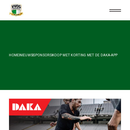
Skip
to
the
content
HOME
NIEUWS
SPONSORS
KOOP MET KORTING MET DE DAKA-APP