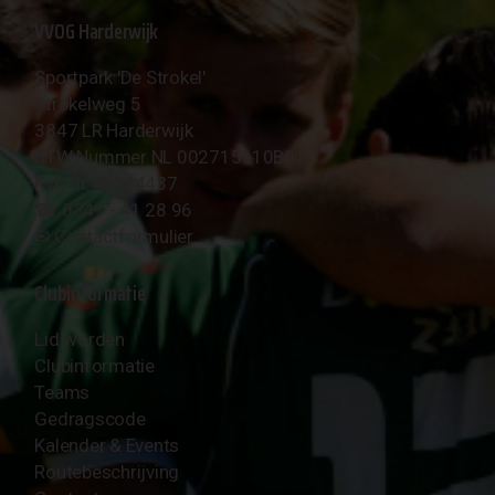
VVOG Harderwijk
Sportpark 'De Strokel'
Strokelweg 5
3847 LR Harderwijk
BTW Nummer NL 002715910B01
KvK Nr 40094437
☎︎ 0341 - 41 28 96
✉︎
Contactformulier
Clubinformatie
Lid worden
Clubinformatie
Teams
Gedragscode
Kalender & Events
Routebeschrijving