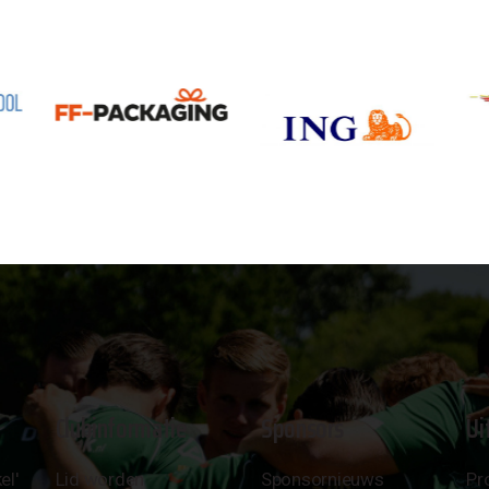
Clubinformatie
Sponsors
Ui
el'
Lid worden
Sponsornieuws
Pr