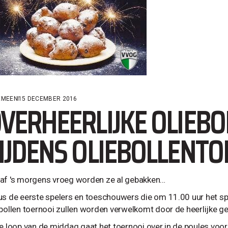
EMEEN
15 DECEMBER 2016
VERHEERLIJKE OLIEBO
IJDENS OLIEBOLLENT
af 's morgens vroeg worden ze al gebakken…
us de eerste spelers en toeschouwers die om 11.00 uur het spo
ebollen toernooi zullen worden verwelkomt door de heerlijke ge
de loop van de middag gaat het toernooi over in de poules voor