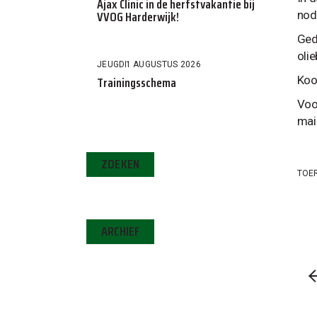
Ajax Clinic in de herfstvakantie bij
VVOG Harderwijk!
nod
Ged
olie
JEUGD
1 AUGUSTUS 2026
Trainingsschema
Koo
Voo
mai
ZOEKEN
TOE
ARCHIEF