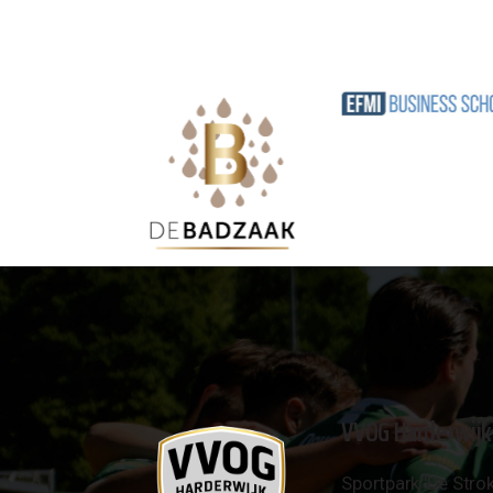
VVOG Harderwijk
Sportpark 'De Strok