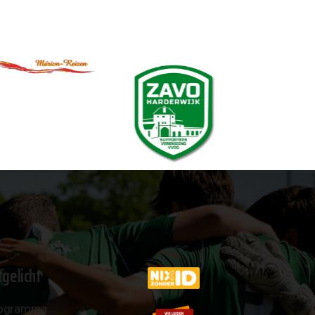
tgelicht
ogramma