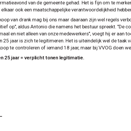
ormatieavond van de gemeente gehad. Het is fijn om te merken
 elkaar ook een maatschappelijke verantwoordelijkheid hebben
koop van drank mag bij ons maar daaraan zijn wel regels verbon
itief op", aldus Antonio die namens het bestuur spreekt. "De co
emaal en niet alleen van onze medewerkers", voegt hij er aan to
 25 jaar is zich te legitimeren. Het is uiteindelijk wel de taak v
koop te controleren of iemand 18 jaar, maar bij VVOG doen we
n 25 jaar = verplicht tonen legitimatie.