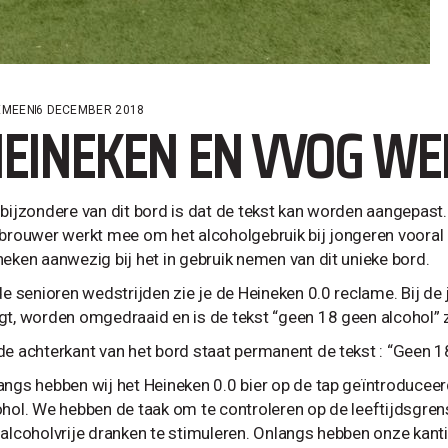
EMEEN
6 DECEMBER 2018
EINEKEN EN VVOG W
 bijzondere van dit bord is dat de tekst kan worden aangepast
rbrouwer werkt mee om het alcoholgebruik bij jongeren vooral
neken aanwezig bij het in gebruik nemen van dit unieke bord.
 de senioren wedstrijden zie je de Heineken 0.0 reclame. Bij de
gt, worden omgedraaid en is de tekst “geen 18 geen alcohol” z
de achterkant van het bord staat permanent de tekst : “Geen 1
angs hebben wij het Heineken 0.0 bier op de tap geïntroduceerd
ohol. We hebben de taak om te controleren op de leeftijdsgren
 alcoholvrije dranken te stimuleren. Onlangs hebben onze kantin