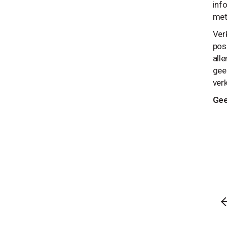
inf
met
Ver
pos
all
geen
ver
Gee