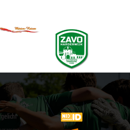
tgelicht
ogramma