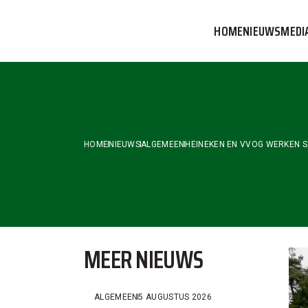
Skip
to
HOME
NIEUWS
MEDI
the
content
VVOG T
PERSBE
COMMUN
HOME
NIEUWS
ALGEMEEN
HEINEKEN EN VVOG WERKEN 
MEER NIEUWS
ALGEMEEN
5 AUGUSTUS 2026