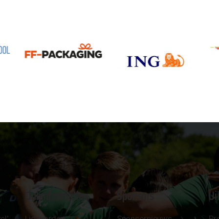
Clubinformatie
Sponsors
Ui
el'
Lid worden
Sponsornieuws
Pr