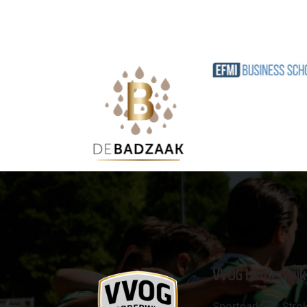
VVOG Harderwijk
Sportpark 'De Strok