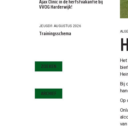
Ajax Clinic in de herfstvakantie bij
VVOG Harderwijk!
JEUGD
1 AUGUSTUS 2026
Trainingsschema
ALG
H
Het
ZOEKEN
bie
Hei
Bij
han
ARCHIEF
Op 
Onl
alc
van