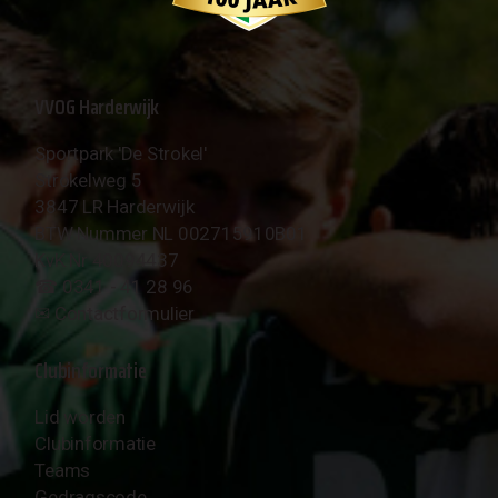
VVOG Harderwijk
Sportpark 'De Strokel'
Strokelweg 5
3847 LR Harderwijk
BTW Nummer NL 002715910B01
KvK Nr 40094437
☎︎ 0341 - 41 28 96
✉︎
Contactformulier
Clubinformatie
Lid worden
Clubinformatie
Teams
Gedragscode