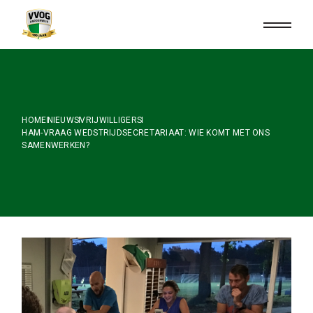
Skip
to
the
content
HOME
NIEUWS
VRIJWILLIGERS
HAM-VRAAG WEDSTRIJDSECRETARIAAT: WIE KOMT MET ONS
SAMENWERKEN?