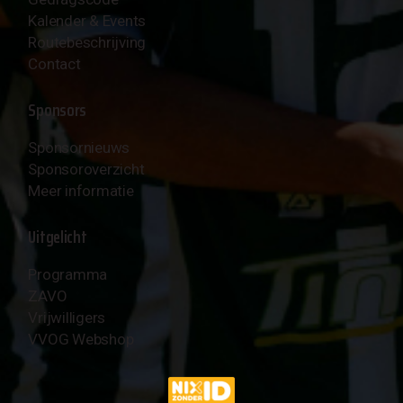
Kalender & Events
Routebeschrijving
Contact
Sponsors
Sponsornieuws
Sponsoroverzicht
Meer informatie
Uitgelicht
Programma
ZAVO
Vrijwilligers
VVOG Webshop