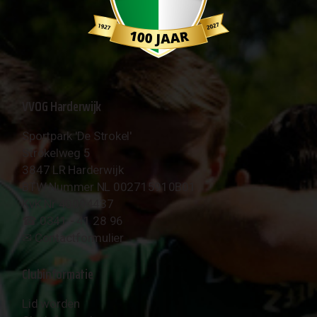
VVOG Harderwijk
Sportpark 'De Strokel'
Strokelweg 5
3847 LR Harderwijk
BTW Nummer NL 002715910B01
KvK Nr 40094437
☎︎ 0341 - 41 28 96
✉︎
Contactformulier
Clubinformatie
Lid worden