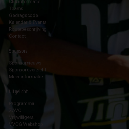
Clubinformatie
Teams
Gedragscode
Kalender & Events
Routebeschrijving
Contact
Sponsors
Sponsornieuws
Sponsoroverzicht
Meer informatie
Uitgelicht
Programma
ZAVO
Vrijwilligers
VVOG Webshop