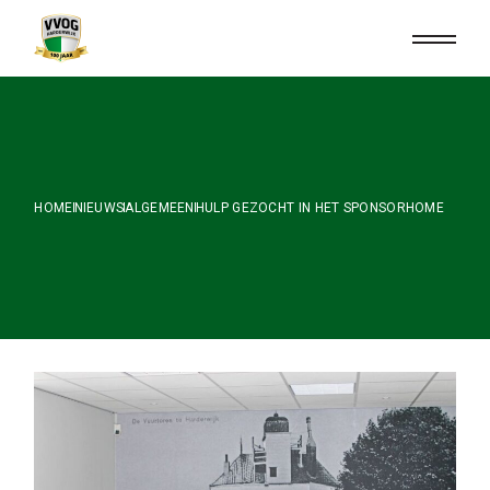
Skip
to
the
content
HOME
NIEUWS
ALGEMEEN
HULP GEZOCHT IN HET SPONSORHOME