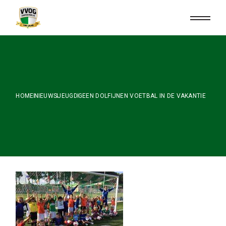
Skip
to
the
content
HOME
NIEUWS
JEUGD
GEEN DOLFIJNEN VOETBAL IN DE VAKANTIE