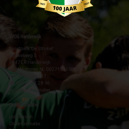
VVOG Harderwijk
Sportpark 'De Strokel'
Strokelweg 5
3847 LR Harderwijk
BTW Nummer NL 002715910B01
KvK Nr 40094437
☎︎ 0341 - 41 28 96
✉︎
Contactformulier
Clubinformatie
Lid worden
Clubinformatie