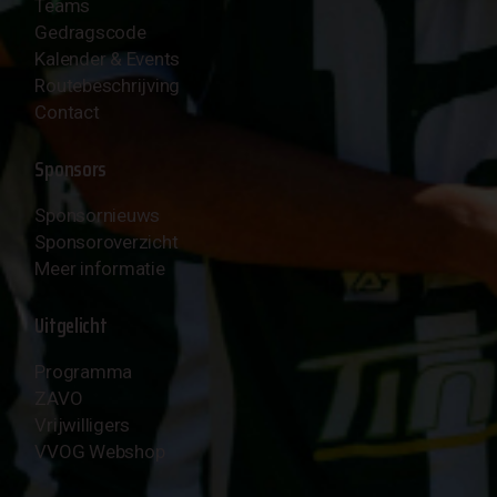
Teams
Gedragscode
Kalender & Events
Routebeschrijving
Contact
Sponsors
Sponsornieuws
Sponsoroverzicht
Meer informatie
Uitgelicht
Programma
ZAVO
Vrijwilligers
VVOG Webshop