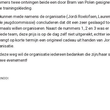
mers twee ontvingen beide een door Bram van Polen gesignee
e trainingskleding.
kunnen mede namens de organisatie (Jordi Roelofsen, Lauren
de jeugdcommissie) concluderen dat dit een zeer geslaagd to
maals willen organiseren. Naast de nummers 1, 2 en 3 was er o
lede team, deze prijs is op de dag zelf niet uitgereikt, echte
vangt op korte termijn een origineel cadeau uit handen van J
anisatie.
 deze weg wil de organisatie iedereen bedanken die zijn/haar 
uwe evenement!
RNOOI