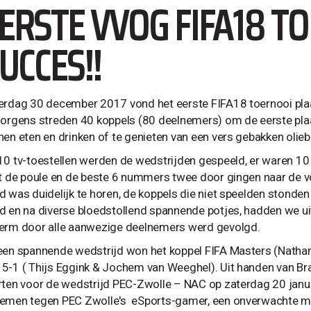
ERSTE VVOG FIFA18 T
UCCES!!
erdag 30 december 2017 vond het eerste FIFA18 toernooi plaa
morgens streden 40 koppels (80 deelnemers) om de eerste pla
nen eten en drinken of te genieten van een vers gebakken olieb
10 tv-toestellen werden de wedstrijden gespeeld, er waren 10
it de poule en de beste 6 nummers twee door gingen naar de 
d was duidelijk te horen, de koppels die niet speelden ston
d en na diverse bloedstollend spannende potjes, hadden we uit
erm door alle aanwezige deelnemers werd gevolgd.
een spannende wedstrijd won het koppel FIFA Masters (Nathan
5-1 ( Thijs Eggink & Jochem van Weeghel). Uit handen van Br
rten voor de wedstrijd PEC-Zwolle – NAC op zaterdag 20 janua
emen tegen PEC Zwolle's eSports-gamer, een onverwachte maa