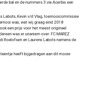
rde bal en de nummers 3 via Acerbis een
s Labots, Kevin v/d Vlag, toernooicommissie
ernooi was, wat wij graag eind 2018
ok een prijs voor het meest origineel
r iedereen was er unaniem over: FC MAREZ
ordi Roelofsen en Laurens Labots namens de
steentje heeft bijgedragen aan dit mooie