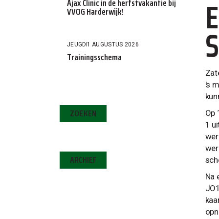
E
Ajax Clinic in de herfstvakantie bij
VVOG Harderwijk!
S
JEUGD
1 AUGUSTUS 2026
Trainingsschema
Zat
's 
kun
ZOEKEN
Op 
1 u
wer
wer
ARCHIEF
sch
Na 
JO1
kaa
opn