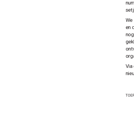
num
setj
We 
en 
nog
gek
ont
org
Via
nie
TOE