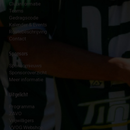
Clubinformatie
Teams
Gedragscode
Kalender & Events
Routebeschrijving
Contact
Sponsors
Sponsornieuws
Sponsoroverzicht
Meer informatie
Uitgelicht
Programma
ZAVO
Vrijwilligers
VVOG Webshop