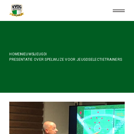
Skip
to
the
content
HOME
NIEUWS
JEUGD
PRESENTATIE OVER SPELWIJZE VOOR JEUGDSELECTIETRAINERS