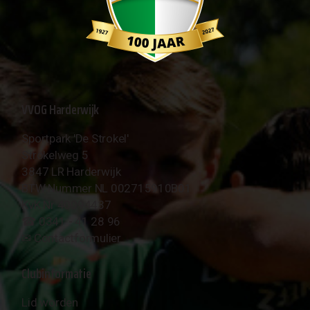
VVOG Harderwijk
Sportpark 'De Strokel'
Strokelweg 5
3847 LR Harderwijk
BTW Nummer NL 002715910B01
KvK Nr 40094437
☎︎ 0341 - 41 28 96
✉︎
Contactformulier
Clubinformatie
Lid worden