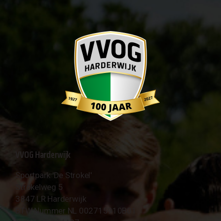
VVOG Harderwijk
Sportpark 'De Strokel'
Strokelweg 5
3847 LR Harderwijk
BTW Nummer NL 002715910B01