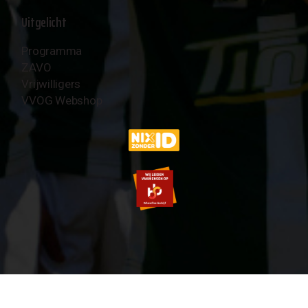
Uitgelicht
Programma
ZAVO
Vrijwilligers
VVOG Webshop