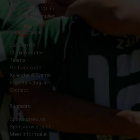
KvK Nr 40094437
☎︎ 0341 - 41 28 96
✉︎
Contactformulier
Clubinformatie
Lid worden
Clubinformatie
Teams
Gedragscode
Kalender & Events
Routebeschrijving
Contact
Sponsors
Sponsornieuws
Sponsoroverzicht
Meer informatie