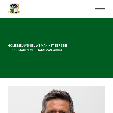
Skip
to
the
content
HOME
NIEUWS
NIEUWS VAN HET EERSTE
KENNISMAKEN MET HANS VAN ARUM