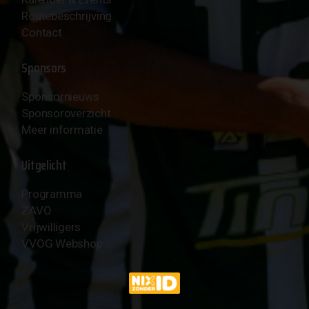
Routebeschrijving
Contact
Sponsors
Sponsornieuws
Sponsoroverzicht
Meer informatie
Uitgelicht
Programma
ZAVO
Vrijwilligers
VVOG Webshop