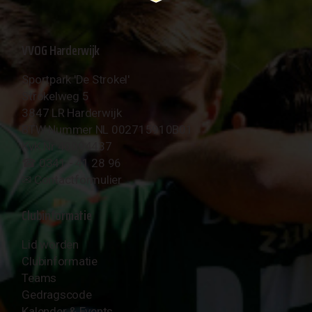
VVOG Harderwijk
Sportpark 'De Strokel'
Strokelweg 5
3847 LR Harderwijk
BTW Nummer NL 002715910B01
KvK Nr 40094437
☎︎ 0341 - 41 28 96
✉︎
Contactformulier
Clubinformatie
Lid worden
Clubinformatie
Teams
Gedragscode
Kalender & Events