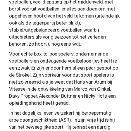
voetballen, veel diepgang op het middenveld, met
borst vooruit voetballen, er alles aan doen om met
opgeheven hoofd van het veld te komen (uiteindelijk
ook als de tegenpartij beter blijkt),
stabiel/uitgebalanceerd voetballen waarbij
uitschieters als vorig seizoen tot het verleden
behoren; zo hoort u nog eens wat.
Voor echte box-to-box spelers, ondernemende
voetballers en ondeugende voetbalboefjes heeft ie
een zwak. Er zijn er door hem al een paar gespot op
de Strokel. Zijn voorkeur voor dat soort spelers is
niet zo vreemd als je weet dat Hans van Arum bij
Vitesse in de ontwikkeling van Marco van Ginkel,
Davy Pröpper, Alexander Büttner en Nicky Hofs een
opleidingshand heeft gehad.
In het dagelijks leven verzekert hij beroepsmatig
arbeidsongeschiktheid (ASR). In zijn vrije tijd is hij
van het beweeglijke soort. Hij tennist een aardig