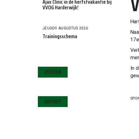
V
Ajax Clinic in de herfstvakantie bij
VVOG Harderwijk!
Har
JEUGD
1 AUGUSTUS 2026
Naa
Trainingsschema
17e
Ver
mer
In d
ZOEKEN
gewo
SPO
ARCHIEF