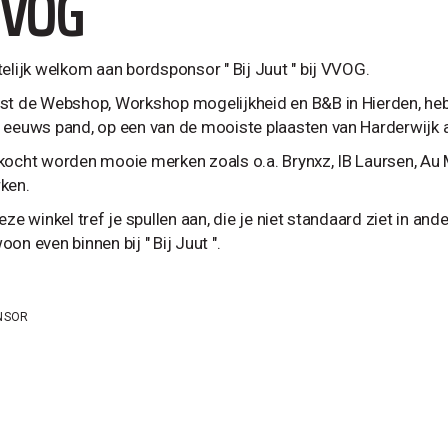
VOG
telijk welkom aan bordsponsor " Bij Juut " bij VVOG.
st de Webshop, Workshop mogelijkheid en B&B in Hierden, hebb
 eeuws pand, op een van de mooiste plaasten van Harderwijk 
kocht worden mooie merken zoals o.a. Brynxz, IB Laursen, Au
ken.
eze winkel tref je spullen aan, die je niet standaard ziet in and
on even binnen bij " Bij Juut ".
NSOR