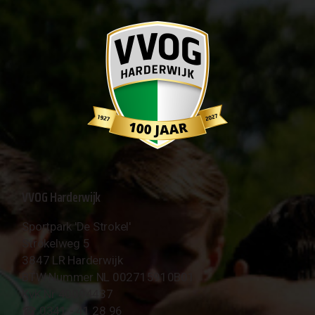
VVOG Harderwijk
Sportpark 'De Strokel'
Strokelweg 5
3847 LR Harderwijk
BTW Nummer NL 002715910B01
KvK Nr 40094437
☎︎ 0341 - 41 28 96