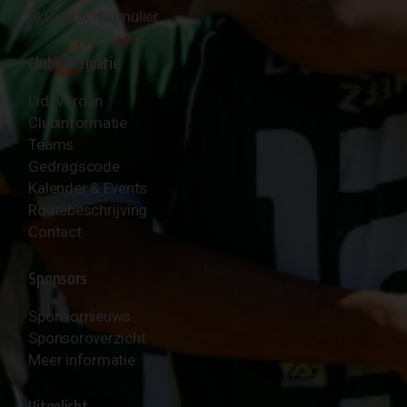
✉︎
Contactformulier
Clubinformatie
Lid worden
Clubinformatie
Teams
Gedragscode
Kalender & Events
Routebeschrijving
Contact
Sponsors
Sponsornieuws
Sponsoroverzicht
Meer informatie
Uitgelicht