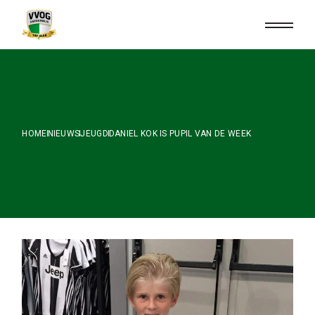
Skip
to
the
content
HOME
NIEUWS
JEUGD
DANIEL KOK IS PUPIL VAN DE WEEK