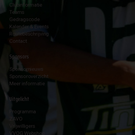
Clubinformatie
Teams
Gedragscode
Kalender & Events
Routebeschrijving
Contact
Sponsors
Sponsornieuws
Sponsoroverzicht
Meer informatie
Uitgelicht
Programma
ZAVO
Vrijwilligers
VVOG Webshop