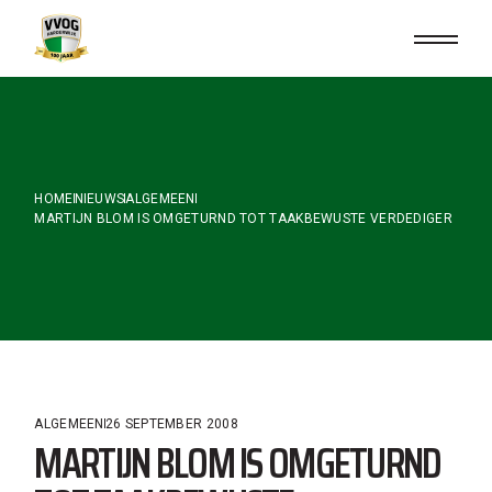
Skip
to
the
content
HOME
NIEUWS
ALGEMEEN
MARTIJN BLOM IS OMGETURND TOT TAAKBEWUSTE VERDEDIGER
ALGEMEEN
26 SEPTEMBER 2008
MARTIJN BLOM IS OMGETURND