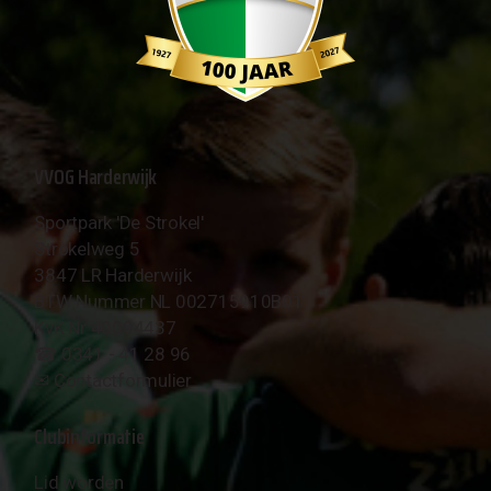
VVOG Harderwijk
Sportpark 'De Strokel'
Strokelweg 5
3847 LR Harderwijk
BTW Nummer NL 002715910B01
KvK Nr 40094437
☎︎ 0341 - 41 28 96
✉︎
Contactformulier
Clubinformatie
Lid worden