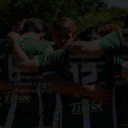
Clubinformatie
Sponsors
Ui
el'
Lid worden
Sponsornieuws
Pr
Clubinformatie
Sponsoroverzicht
Z
k
Teams
Meer informatie
Vri
Gedragscode
VV
Kalender & Events
Routebeschrijving
6
Contact
r