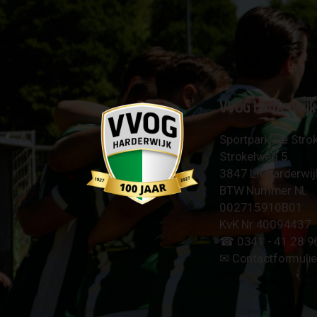
VVOG Harderwijk
Sportpark 'De Strok
Strokelweg 5
3847 LR Harderwij
BTW Nummer NL
002715910B01
KvK Nr 40094437
☎︎ 0341 - 41 28 9
✉︎
Contactformulie