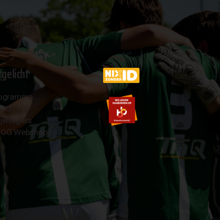
tgelicht
ogramma
AVO
jwilligers
OG Webshop