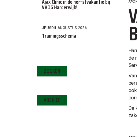
Ajax Clinic in de herfstvakantie bij
SPO
V
VVOG Harderwijk!
B
JEUGD
1 AUGUSTUS 2026
Trainingsschema
Har
de 
Ser
ZOEKEN
Van 
ber
ook
com
ARCHIEF
De 
zak