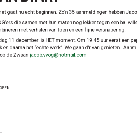
 het gaat nu echt beginnen. Zo’n 35 aanmeldingen hebben Jaco
G’ers die samen met hun maten nog lekker tegen een bal wille
bineren met verhalen van toen en een fijne versnapering.
jdag 11 december is HET moment. Om 19.45 uur eerst een pept
k en daarna het “echte werk”. We gaan d’r van genieten. Aan
ob de Zwaan
jacob.vvog@hotmail.com
IOREN