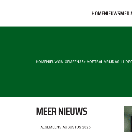
Skip
to
HOME
NIEUWS
MEDI
the
content
VVOG T
PERSBE
COMMUN
HOME
NIEUWS
ALGEMEEN
35+ VOETBAL VRIJDAG 11 DE
MEER NIEUWS
ALGEMEEN
5 AUGUSTUS 2026