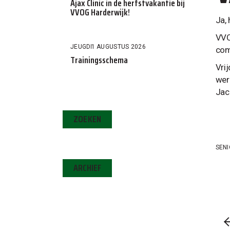
Ajax Clinic in de herfstvakantie bij
VVOG Harderwijk!
Ja,
VVO
JEUGD
1 AUGUSTUS 2026
com
Trainingsschema
Vri
wer
Jac
ZOEKEN
SEN
ARCHIEF