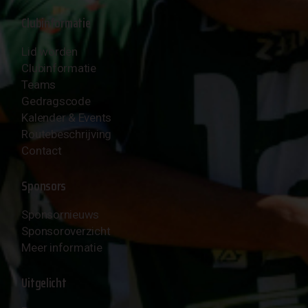
Clubinformatie
Lid worden
Clubinformatie
Teams
Gedragscode
Kalender & Events
Routebeschrijving
Contact
Sponsors
Sponsornieuws
Sponsoroverzicht
Meer informatie
Uitgelicht