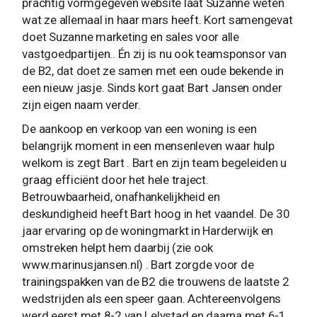
prachtig vormgegeven website laat Suzanne weten
wat ze allemaal in haar mars heeft. Kort samengevat
doet Suzanne marketing en sales voor alle
vastgoedpartijen.. Én zij is nu ook teamsponsor van
de B2, dat doet ze samen met een oude bekende in
een nieuw jasje. Sinds kort gaat Bart Jansen onder
zijn eigen naam verder.
De aankoop en verkoop van een woning is een
belangrijk moment in een mensenleven waar hulp
welkom is zegt Bart . Bart en zijn team begeleiden u
graag efficiënt door het hele traject.
Betrouwbaarheid, onafhankelijkheid en
deskundigheid heeft Bart hoog in het vaandel. De 30
jaar ervaring op de woningmarkt in Harderwijk en
omstreken helpt hem daarbij (zie ook
www.marinusjansen.nl) . Bart zorgde voor de
trainingspakken van de B2 die trouwens de laatste 2
wedstrijden als een speer gaan. Achtereenvolgens
werd eerst met 8-2 van Lelystad en daarna met 6-1