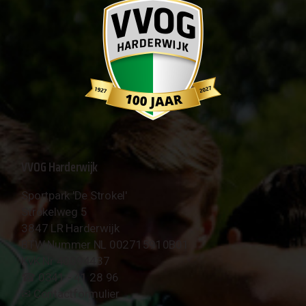
VVOG Harderwijk
Sportpark 'De Strokel'
Strokelweg 5
3847 LR Harderwijk
BTW Nummer NL 002715910B01
KvK Nr 40094437
☎︎ 0341 - 41 28 96
✉︎
Contactformulier