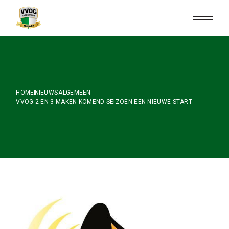
Skip
to
the
content
HOME
NIEUWS
ALGEMEEN
VVOG 2 EN 3 MAKEN KOMEND SEIZOEN EEN NIEUWE START