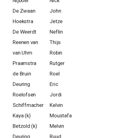
Nijboer
Nick
De Zwaan
John
Hoekstra
Jetze
De Weerdt
Neflin
Reenen van
Thijs
van Uhm
Robin
Praamstra
Rutger
de Bruin
Roel
Deuring
Eric
Roelofsen
Jordi
Schiffmacher
Kelvin
Kaya (k)
Moustafa
Betzold (k)
Melvin
Deuring
Ruud