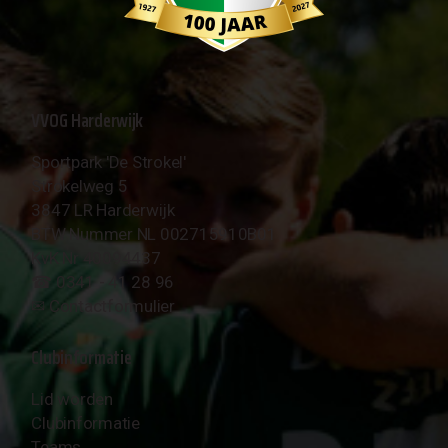
VVOG Harderwijk
Sportpark 'De Strokel'
Strokelweg 5
3847 LR Harderwijk
BTW Nummer NL 002715910B01
KvK Nr 40094437
☎︎ 0341 - 41 28 96
✉︎
Contactformulier
Clubinformatie
Lid worden
Clubinformatie
Teams