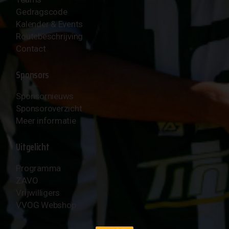
Gedragscode
Kalender & Events
Routebeschrijving
Contact
Sponsors
Sponsornieuws
Sponsoroverzicht
Meer informatie
Uitgelicht
Programma
ZAVO
Vrijwilligers
VVOG Webshop