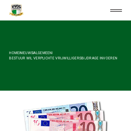
Skip
to
the
content
HOME
NIEUWS
ALGEMEEN
BESTUUR WIL VERPLICHTE VRIJWILLIGERSBIJDRAGE INVOEREN