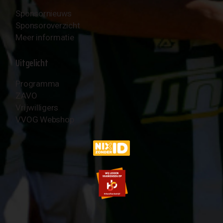
Sponsornieuws
Sponsoroverzicht
Meer informatie
Uitgelicht
Programma
ZAVO
Vrijwilligers
VVOG Webshop