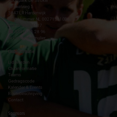
Sportpark 'De Strokel'
Strokelweg 5
3847 LR Harderwijk
BTW Nummer NL 002715910B01
KvK Nr 40094437
☎︎ 0341 - 41 28 96
✉︎
Contactformulier
Clubinformatie
Lid worden
Clubinformatie
Teams
Gedragscode
Kalender & Events
Routebeschrijving
Contact
Sponsors