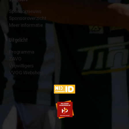
Sponsornieuws
Sponsoroverzicht
Meer informatie
Uitgelicht
Programma
ZAVO
Vrijwilligers
VVOG Webshop