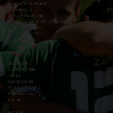
Sportpark 'De Strokel'
Strokelweg 5
3847 LR Harderwijk
BTW Nummer NL 002715910B01
KvK Nr 40094437
☎︎ 0341 - 41 28 96
✉︎
Contactformulier
Clubinformatie
Lid worden
Clubinformatie
Teams
Gedragscode
Kalender & Events
Routebeschrijving
Contact
Sponsors