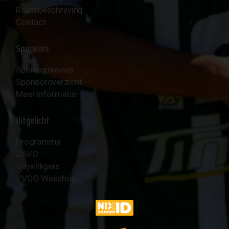
Routebeschrijving
Contact
Sponsors
Sponsornieuws
Sponsoroverzicht
Meer informatie
Uitgelicht
Programma
ZAVO
Vrijwilligers
VVOG Webshop