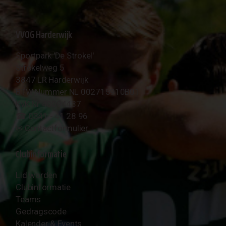
VVOG Harderwijk
Sportpark 'De Strokel'
Strokelweg 5
3847 LR Harderwijk
BTW Nummer NL 002715910B01
KvK Nr 40094437
☎︎ 0341 - 41 28 96
✉︎
Contactformulier
Clubinformatie
Lid worden
Clubinformatie
Teams
Gedragscode
Kalender & Events