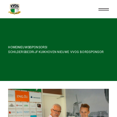
Skip
to
the
content
HOME
NIEUWS
SPONSORS
SCHILDERSBEDRIJF KUIKHOVEN NIEUWE VVOG BORDSPONSOR