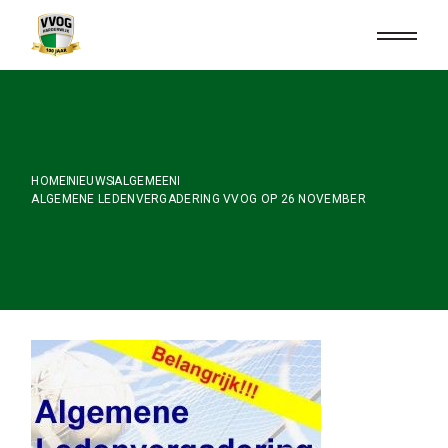
Skip
to
the
content
HOME
NIEUWS
ALGEMEEN
ALGEMENE LEDENVERGADERING VVOG OP 26 NOVEMBER