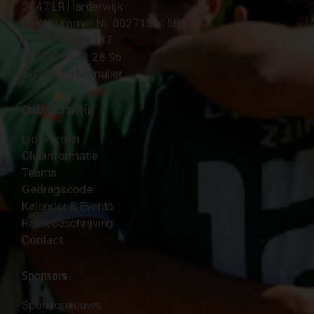
3847 LR Harderwijk
BTW Nummer NL 002715910B01
KvK Nr 40094437
☎︎ 0341 - 41 28 96
✉︎
Contactformulier
Clubinformatie
Lid worden
Clubinformatie
Teams
Gedragscode
Kalender & Events
Routebeschrijving
Contact
Sponsors
Sponsornieuws