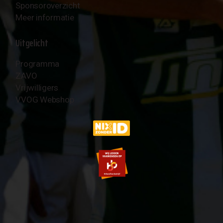
Sponsoroverzicht
Meer informatie
Uitgelicht
Programma
ZAVO
Vrijwilligers
VVOG Webshop