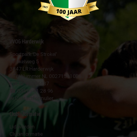
VVOG Harderwijk
Sportpark 'De Strokel'
Strokelweg 5
3847 LR Harderwijk
BTW Nummer NL 002715910B01
KvK Nr 40094437
☎︎ 0341 - 41 28 96
✉︎
Contactformulier
Clubinformatie
Lid worden
Clubinformatie