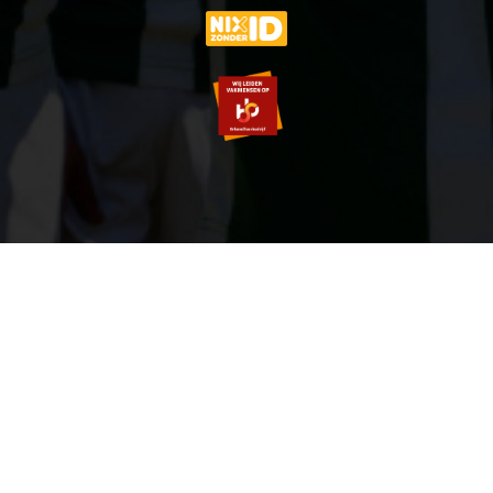
© 2007-2026 VVOG HARDERWIJK - V5.0
SITEMAP
PRIVACY POLICY
ZOEKEN
LOGIN