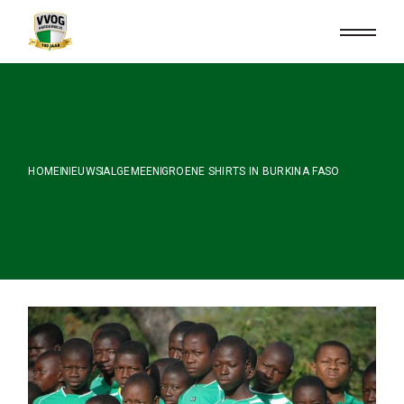
Skip
to
the
content
HOME
NIEUWS
ALGEMEEN
GROENE SHIRTS IN BURKINA FASO