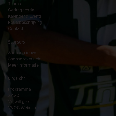
Teams
Gedragscode
Kalender & Events
Routebeschrijving
Contact
Sponsors
Sponsornieuws
Sponsoroverzicht
Meer informatie
Uitgelicht
Programma
ZAVO
Vrijwilligers
VVOG Webshop