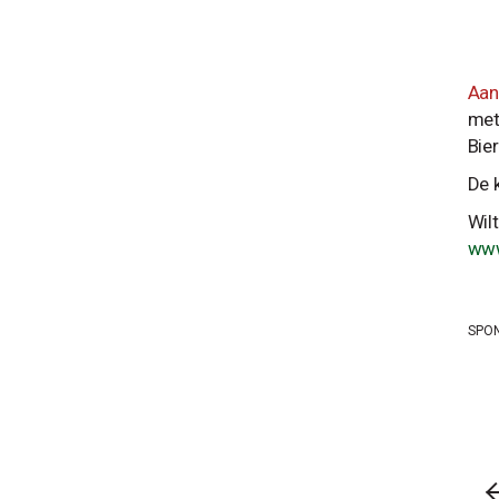
Aan
met
Bie
De 
Wil
www
SPO