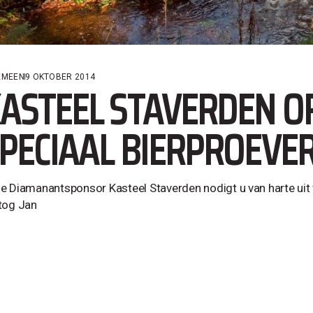
EMEEN
9 OKTOBER 2014
ASTEEL STAVERDEN O
PECIAAL BIERPROEVER
e Diamanantsponsor Kasteel Staverden nodigt u van harte uit v
tog Jan