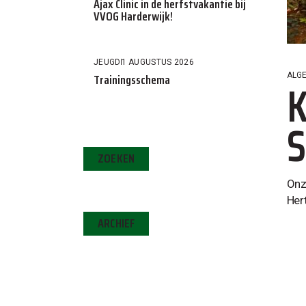
Ajax Clinic in de herfstvakantie bij
VVOG Harderwijk!
JEUGD
1 AUGUSTUS 2026
Trainingsschema
ALG
K
S
ZOEKEN
Onz
Her
ARCHIEF