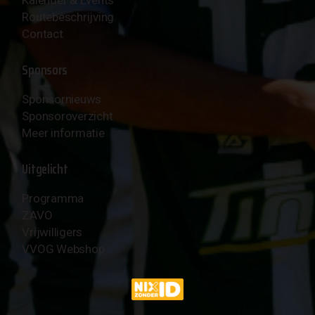
Routebeschrijving
Contact
Sponsors
Sponsornieuws
Sponsoroverzicht
Meer informatie
Uitgelicht
Programma
ZAVO
Vrijwilligers
VVOG Webshop