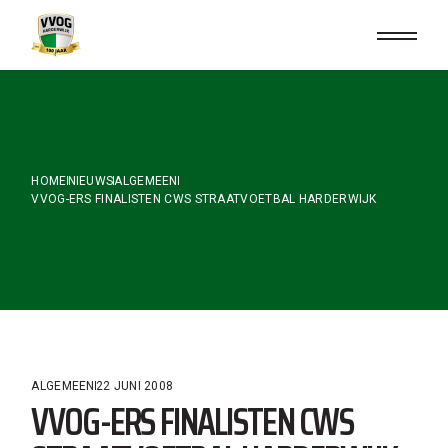
Skip
to
the
content
HOME
NIEUWS
ALGEMEEN
VVOG-ERS FINALISTEN CWS STRAATVOETBAL HARDERWIJK
ALGEMEEN
22 JUNI 2008
VVOG-ERS FINALISTEN CWS