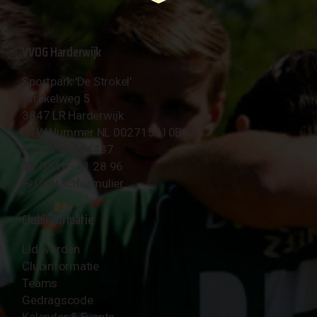
VVOG Harderwijk
Sportpark 'De Strokel'
Strokelweg 5
3847 LR Harderwijk
BTW Nummer NL 002715910B01
KvK Nr 40094437
☎︎ 0341 - 41 28 96
✉︎
Contactformulier
Clubinformatie
Lid worden
Clubinformatie
Teams
Gedragscode
Kalender & Events