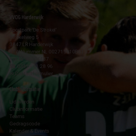
VVOG Harderwijk
Sportpark 'De Strokel'
Strokelweg 5
3847 LR Harderwijk
BTW Nummer NL 002715910B01
KvK Nr 40094437
☎︎ 0341 - 41 28 96
✉︎
Contactformulier
Clubinformatie
Lid worden
Clubinformatie
Teams
Gedragscode
Kalender & Events