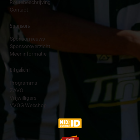
Routebeschrijving
Contact
Sponsors
Sponsornieuws
Sponsoroverzicht
Meer informatie
Uitgelicht
Programma
ZAVO
Vrijwilligers
VVOG Webshop