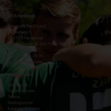
VVOG Harderwijk
Sportpark 'De Strokel'
Strokelweg 5
3847 LR Harderwijk
BTW Nummer NL 002715910B01
KvK Nr 40094437
☎︎ 0341 - 41 28 96
✉︎
Contactformulier
Clubinformatie
Lid worden
Clubinformatie
Teams
Gedragscode
Kalender & Events