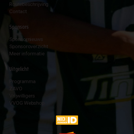
Routebeschrijving
Contact
Sponsors
Sponsornieuws
Sponsoroverzicht
Meer informatie
Uitgelicht
Programma
ZAVO
Vrijwilligers
VVOG Webshop