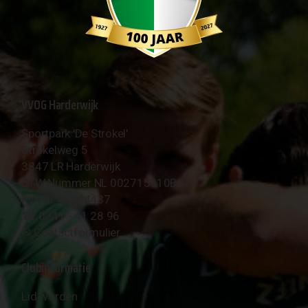
VVOG Harderwijk
Sportpark 'De Strokel'
Strokelweg 5
3847 LR Harderwijk
BTW Nummer NL 002715910B01
KvK Nr 40094437
☎︎ 0341 - 41 28 96
✉︎
Contactformulier
Clubinformatie
Lid worden