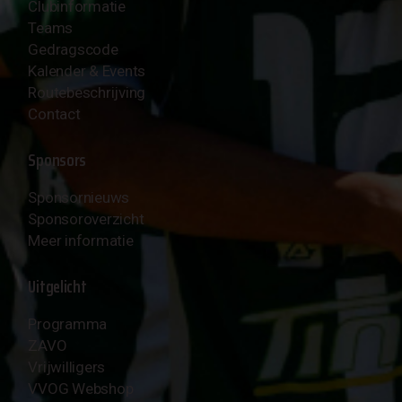
Clubinformatie
Teams
Gedragscode
Kalender & Events
Routebeschrijving
Contact
Sponsors
Sponsornieuws
Sponsoroverzicht
Meer informatie
Uitgelicht
Programma
ZAVO
Vrijwilligers
VVOG Webshop