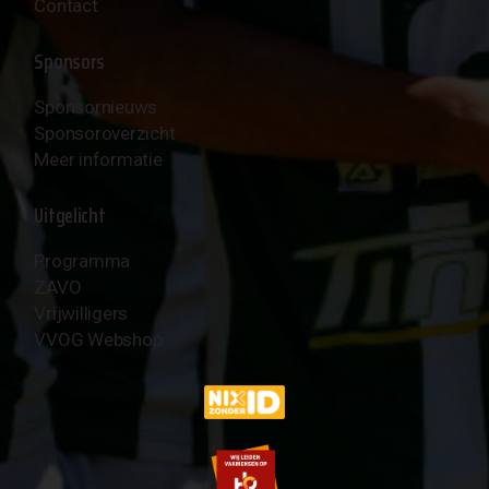
Contact
Sponsors
Sponsornieuws
Sponsoroverzicht
Meer informatie
Uitgelicht
Programma
ZAVO
Vrijwilligers
VVOG Webshop