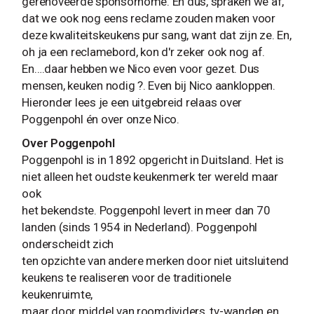
gerenoveerde sponsorhome. En dus, spraken we af,
dat we ook nog eens reclame zouden maken voor
deze kwaliteitskeukens pur sang, want dat zijn ze. En,
oh ja een reclamebord, kon d'r zeker ook nog af.
En….daar hebben we Nico even voor gezet. Dus
mensen, keuken nodig ?. Even bij Nico aankloppen.
Hieronder lees je een uitgebreid relaas over
Poggenpohl én over onze Nico.
Over Poggenpohl
Poggenpohl is in 1892 opgericht in Duitsland. Het is
niet alleen het oudste keukenmerk ter wereld maar
ook
het bekendste. Poggenpohl levert in meer dan 70
landen (sinds 1954 in Nederland). Poggenpohl
onderscheidt zich
ten opzichte van andere merken door niet uitsluitend
keukens te realiseren voor de traditionele
keukenruimte,
maar door middel van roomdividers, tv-wanden en