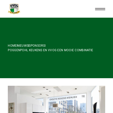
Skip
to
the
content
HOME
NIEUWS
SPONSORS
POGGENPOHL KEUKENS EN VVOG EEN MOOIE COMBINATIE