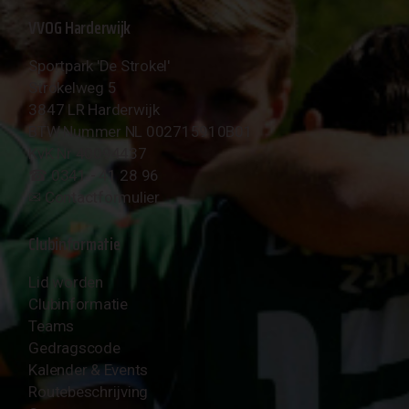
VVOG Harderwijk
Sportpark 'De Strokel'
Strokelweg 5
3847 LR Harderwijk
BTW Nummer NL 002715910B01
KvK Nr 40094437
☎︎ 0341 - 41 28 96
✉︎
Contactformulier
Clubinformatie
Lid worden
Clubinformatie
Teams
Gedragscode
Kalender & Events
Routebeschrijving