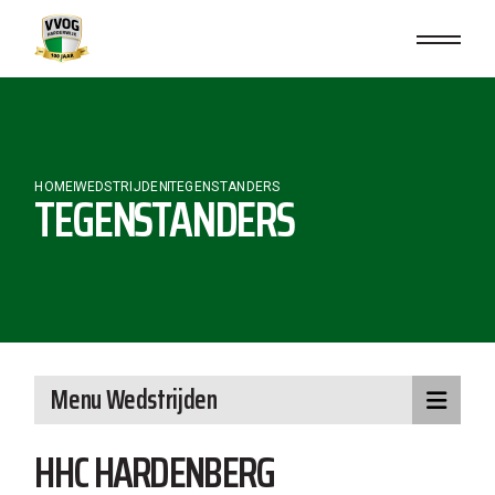
Skip
to
the
content
HOME
WEDSTRIJDEN
TEGENSTANDERS
TEGENSTANDERS
Menu Wedstrijden
HHC HARDENBERG