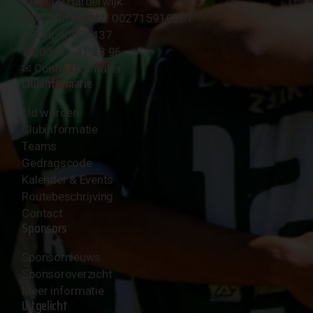
3847 LR Harderwijk
BTW Nummer NL 002715910B01
KvK Nr 40094437
☎︎ 0341 - 41 28 96
✉︎
Contactformulier
Clubinformatie
Lid worden
Clubinformatie
Teams
Gedragscode
Kalender & Events
Routebeschrijving
Contact
Sponsors
Sponsornieuws
Sponsoroverzicht
Meer informatie
Uitgelicht