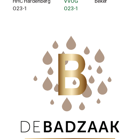
HHC Hardenberg
VVOG
beker
O23-1
O23-1