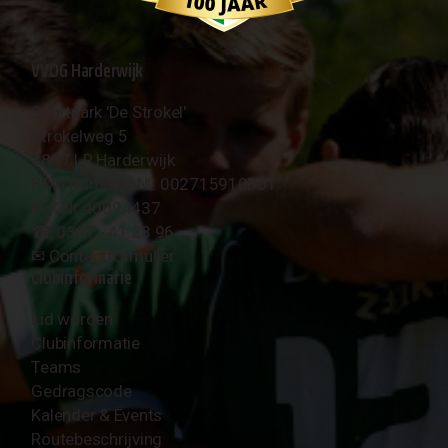
VVOG Harderwijk
Sportpark 'De Strokel'
Strokelweg 5
3847 LR Harderwijk
BTW Nummer NL 002715910B01
KvK Nr 40094437
☎︎ 0341 - 41 28 96
✉︎
Contactformulier
Clubinformatie
Lid worden
Clubinformatie
Teams
Gedragscode
Kalender & Events
Routebeschrijving