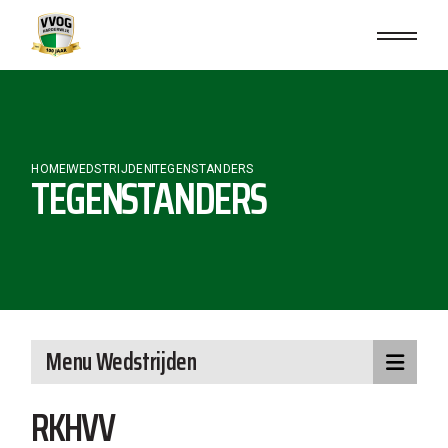
Skip
to
the
content
HOME
WEDSTRIJDEN
TEGENSTANDERS
TEGENSTANDERS
Menu Wedstrijden
RKHVV