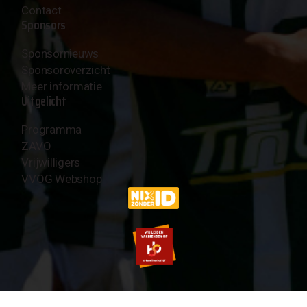
Contact
Sponsors
Sponsornieuws
Sponsoroverzicht
Meer informatie
Uitgelicht
Programma
ZAVO
Vrijwilligers
VVOG Webshop