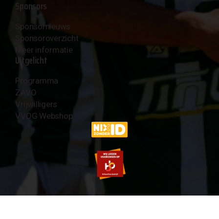
Sponsors
Sponsornieuws
Sponsoroverzicht
Meer informatie
Uitgelicht
Programma
ZAVO
Vrijwilligers
VVOG Webshop