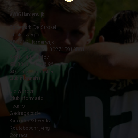
VVOG Harderwijk
Sportpark 'De Strokel'
Strokelweg 5
3847 LR Harderwijk
BTW Nummer NL 002715910B01
KvK Nr 40094437
☎︎ 0341 - 41 28 96
✉︎
Contactformulier
Clubinformatie
Lid worden
Clubinformatie
Teams
Gedragscode
Kalender & Events
Routebeschrijving
Contact