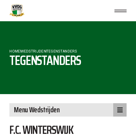
Skip
to
the
content
HOME
WEDSTRIJDEN
TEGENSTANDERS
TEGENSTANDERS
Menu Wedstrijden
F.C. WINTERSWIJK