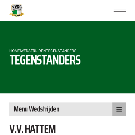
Skip
to
the
content
HOME
WEDSTRIJDEN
TEGENSTANDERS
TEGENSTANDERS
Menu Wedstrijden
V.V. HATTEM