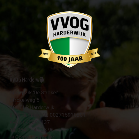
VVOG Harderwijk
Sportpark 'De Strokel'
Strokelweg 5
3847 LR Harderwijk
BTW Nummer NL 002715910B01
KvK Nr 40094437
☎︎ 0341 - 41 28 96
✉︎
Contactformulier