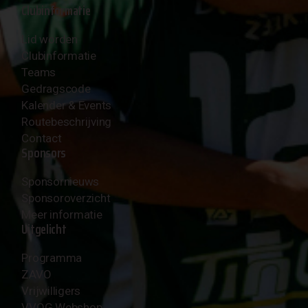
Clubinformatie
Lid worden
Clubinformatie
Teams
Gedragscode
Kalender & Events
Routebeschrijving
Contact
Sponsors
Sponsornieuws
Sponsoroverzicht
Meer informatie
Uitgelicht
Programma
ZAVO
Vrijwilligers
VVOG Webshop