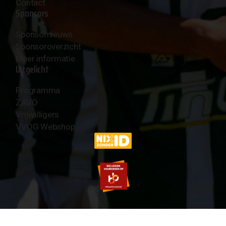
Contact
Sponsors
Sponsornieuws
Sponsoroverzicht
Meer informatie
Uitgelicht
Programma
ZAVO
Vrijwilligers
VVOG Webshop