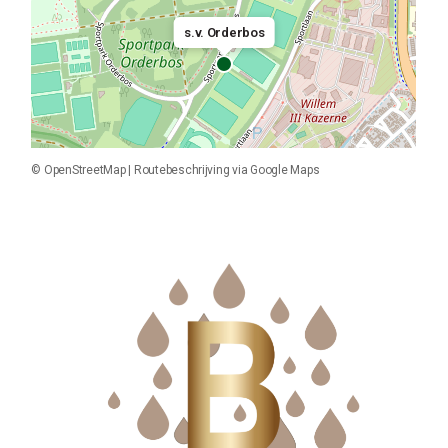
s.v. Orderbos
©
OpenStreetMap
|
Routebeschrijving via Google Maps