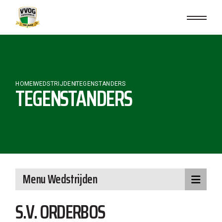
Skip
to
the
content
HOME
WEDSTRIJDEN
TEGENSTANDERS
TEGENSTANDERS
Menu Wedstrijden
S.V. ORDERBOS