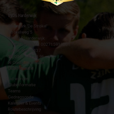
VVOG Harderwijk
Sportpark 'De Strokel'
Strokelweg 5
3847 LR Harderwijk
BTW Nummer NL 002715910B01
KvK Nr 40094437
☎︎ 0341 - 41 28 96
✉︎
Contactformulier
Clubinformatie
Lid worden
Clubinformatie
Teams
Gedragscode
Kalender & Events
Routebeschrijving