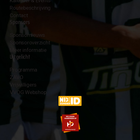
Kalender & Events
Routebeschrijving
Contact
Sponsors
Sponsornieuws
Sponsoroverzicht
Meer informatie
Uitgelicht
Programma
ZAVO
Vrijwilligers
VVOG Webshop