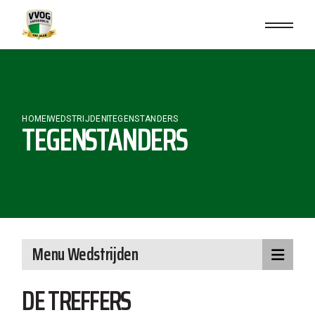
Skip
to
the
content
HOME
WEDSTRIJDEN
TEGENSTANDERS
TEGENSTANDERS
Menu Wedstrijden
DE TREFFERS