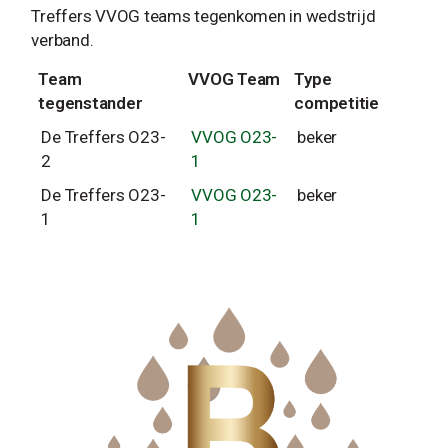
Treffers VVOG teams tegenkomen in wedstrijd
verband.
Team
VVOG Team
Type
tegenstander
competitie
De Treffers O23-
VVOG O23-
beker
2
1
De Treffers O23-
VVOG O23-
beker
1
1