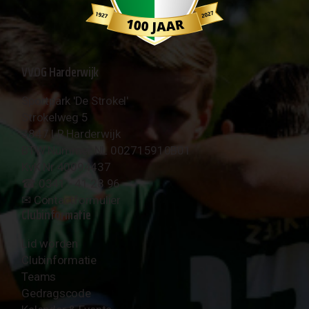
VVOG Harderwijk
Sportpark 'De Strokel'
Strokelweg 5
3847 LR Harderwijk
BTW Nummer NL 002715910B01
KvK Nr 40094437
☎︎ 0341 - 41 28 96
✉︎
Contactformulier
Clubinformatie
Lid worden
Clubinformatie
Teams
Gedragscode