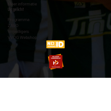
Meer informatie
Uitgelicht
Programma
ZAVO
Vrijwilligers
VVOG Webshop