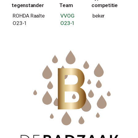
tegenstander
Team
competitie
ROHDA Raalte
VVOG
beker
O23-1
O23-1