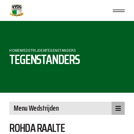
Skip
to
the
content
HOME
WEDSTRIJDEN
TEGENSTANDERS
TEGENSTANDERS
Menu Wedstrijden
ROHDA RAALTE