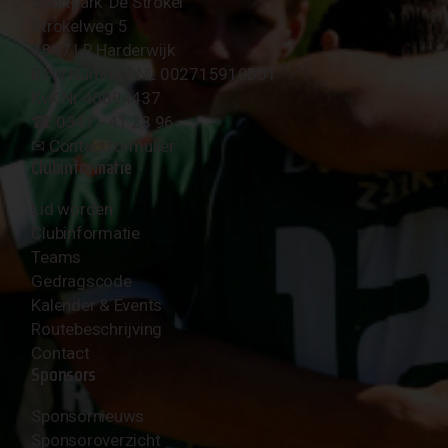
Sportpark 'De Strokel'
Strokelweg 5
3847 LR Harderwijk
BTW Nummer NL 002715910B01
KvK Nr 40094437
☎︎ 0341 - 41 28 96
✉︎
Contactformulier
Clubinformatie
Lid worden
Clubinformatie
Teams
Gedragscode
Kalender & Events
Routebeschrijving
Contact
Sponsors
Sponsornieuws
Sponsoroverzicht