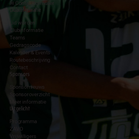
✉︎
Contactformulier
Clubinformatie
Lid worden
Clubinformatie
Teams
Gedragscode
Kalender & Events
Routebeschrijving
Contact
Sponsors
Sponsornieuws
Sponsoroverzicht
Meer informatie
Uitgelicht
Programma
ZAVO
Vrijwilligers