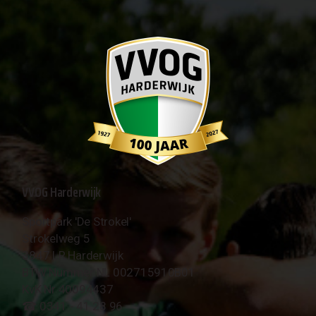
VVOG Harderwijk
Sportpark 'De Strokel'
Strokelweg 5
3847 LR Harderwijk
BTW Nummer NL 002715910B01
KvK Nr 40094437
☎︎ 0341 - 41 28 96