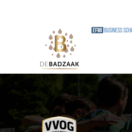
VVOG Harderwijk
Sportpark 'De Strok