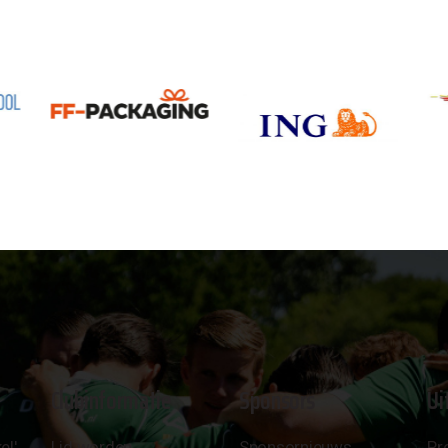
Clubinformatie
Sponsors
Ui
el'
Lid worden
Sponsornieuws
Pr