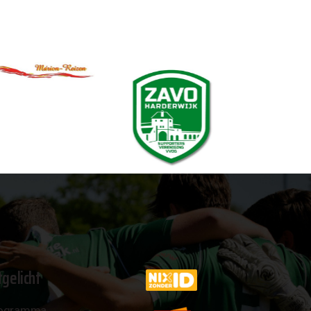
tgelicht
ogramma