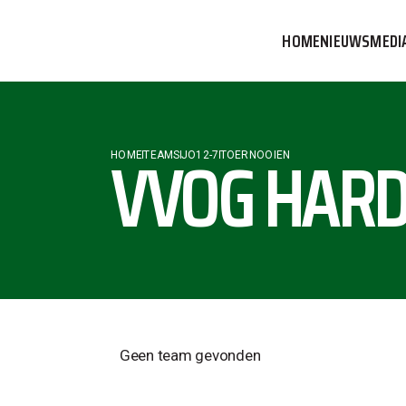
HOME
NIEUWS
MEDI
VVOG T
PERSBE
VVOG HARD
HOME
TEAMS
JO12-7
TOERNOOIEN
COMMUN
Geen team gevonden