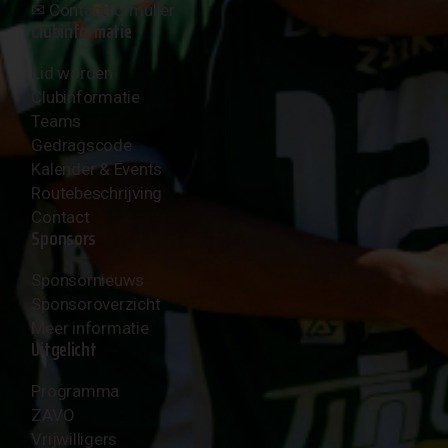
✉︎
Contactformulier
Clubinformatie
Lid worden
Clubinformatie
Teams
Gedragscode
Kalender & Events
Routebeschrijving
Contact
Sponsors
Sponsornieuws
Sponsoroverzicht
Meer informatie
Uitgelicht
Programma
ZAVO
Vrijwilligers