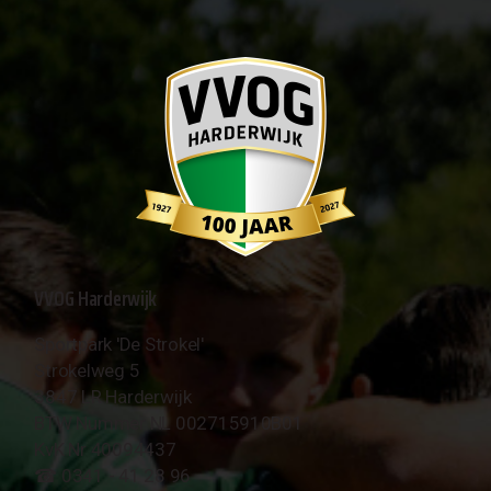
VVOG Harderwijk
Sportpark 'De Strokel'
Strokelweg 5
3847 LR Harderwijk
BTW Nummer NL 002715910B01
KvK Nr 40094437
☎︎ 0341 - 41 28 96