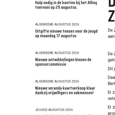
D
Hulp nodig in de kantine bij het Allinq
Z
toernooi op 29 augustus.
ALGEMEEN
5 AUGUSTUS 2026
Uitgifte nieuwe tenues voor de jeugd
De 
op maandag 17 augustus
aan
ALGEMEEN
5 AUGUSTUS 2026
De 
Nieuwe ontwikkelingen binnen de
gehe
sponsorcommissie
Dit
Daa
ALGEMEEN
3 AUGUSTUS 2026
Ber
Nieuwe veranda kaartverkoop klaar
dankzij vrijwilligers en vakmensen!
Er z
vet
Er 
JEUGD
2 AUGUSTUS 2026
pro