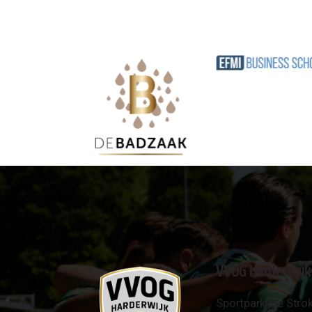
VVOG Harderwijk
Sportpark 'De Strok