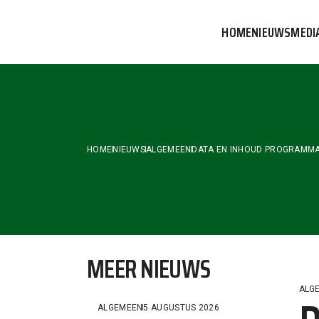
Skip
to
HOME
NIEUWS
MEDI
the
content
VVOG T
PERSBE
COMMUN
HOME
NIEUWS
ALGEMEEN
DATA EN INHOUD PROGRAMMA
MEER NIEUWS
ALG
ALGEMEEN
5 AUGUSTUS 2026