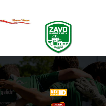
tgelicht
ogramma