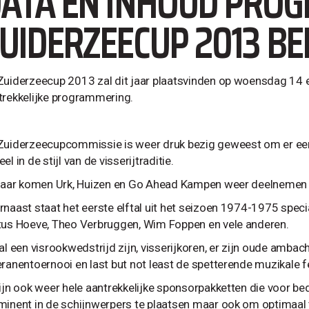
ATA EN INHOUD PR
UIDERZEECUP 2013 B
Zuiderzeecup 2013 zal dit jaar plaatsvinden op woensdag 14 e
trekkelijke programmering.
Zuiderzeecupcommissie is weer druk bezig geweest om er ee
el in de stijl van de visserijtraditie.
 jaar komen Urk, Huizen en Go Ahead Kampen weer deelnemen 
rnaast staat het eerste elftal uit het seizoen 1974-1975 specia
tus Hoeve, Theo Verbruggen, Wim Foppen en vele anderen.
al een visrookwedstrijd zijn, visserijkoren, er zijn oude ambac
eranentoernooi en last but not least de spetterende muzikale 
zijn ook weer hele aantrekkelijke sponsorpakketten die voor be
minent in de schijnwerpers te plaatsen maar ook om optimaal 