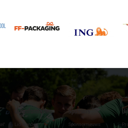
Clubinformatie
Sponsors
Ui
el'
Lid worden
Sponsornieuws
Pr