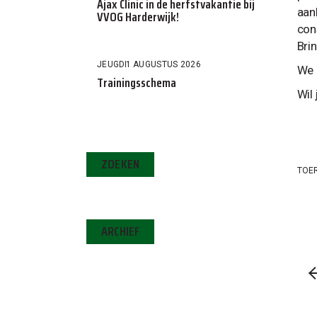
Ajax Clinic in de herfstvakantie bij
aan
VVOG Harderwijk!
con
Brin
JEUGD
1 AUGUSTUS 2026
We 
Trainingsschema
Wil
ZOEKEN
TOE
ARCHIEF