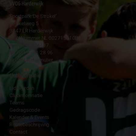
VVOG Harderwijk
Sportpark 'De Strokel'
Strokelweg 5
3847 LR Harderwijk
BTW Nummer NL 002715910B01
KvK Nr 40094437
☎︎ 0341 - 41 28 96
✉︎
Contactformulier
Clubinformatie
Lid worden
Clubinformatie
Teams
Gedragscode
Kalender & Events
Routebeschrijving
Contact