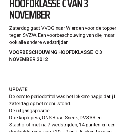
HOOFDKLASSE C VAN 3
NOVEMBER
Zaterdag gaat VVOG naar Wierden voor de topper
tegen SVZW. Een voorbeschouwing van die, maar
ook alle andere wedstrijden.
VOORBESCHOUWING HOOFDKLASSE C 3
NOVEMBER 2012
UPDATE
De eerste periodetitel was het lekkere hapje dat j.l.
zaterdag op het menu stond.
De uitgangspositie:
Drie koplopers, ONS Boso Sneek, DVS’33 en
Staphorst met na 7 wedstrijden, 14 punten en een
doelsaldo resp. van +10, +7 en + 6 leken te gaan