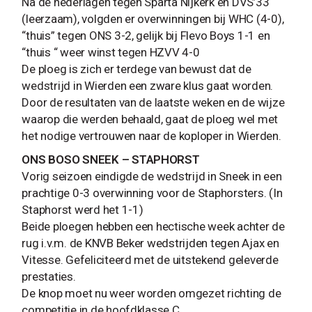
Na de nederlagen tegen Sparta Nijkerk en DVS’33
(leerzaam), volgden er overwinningen bij WHC (4-0),
“thuis” tegen ONS 3-2, gelijk bij Flevo Boys 1-1 en
“thuis “ weer winst tegen HZVV 4-0
De ploeg is zich er terdege van bewust dat de
wedstrijd in Wierden een zware klus gaat worden.
Door de resultaten van de laatste weken en de wijze
waarop die werden behaald, gaat de ploeg wel met
het nodige vertrouwen naar de koploper in Wierden.
ONS BOSO SNEEK – STAPHORST
Vorig seizoen eindigde de wedstrijd in Sneek in een
prachtige 0-3 overwinning voor de Staphorsters. (In
Staphorst werd het 1-1)
Beide ploegen hebben een hectische week achter de
rug i.v.m. de KNVB Beker wedstrijden tegen Ajax en
Vitesse. Gefeliciteerd met de uitstekend geleverde
prestaties.
De knop moet nu weer worden omgezet richting de
competitie in de hoofdklasse C.