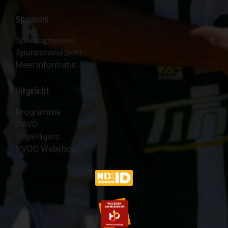
Sponsors
Sponsornieuws
Sponsoroverzicht
Meer informatie
Uitgelicht
Programma
ZAVO
Vrijwilligers
VVOG Webshop