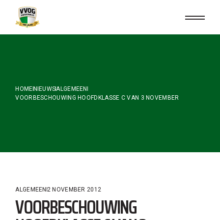
Skip
to
the
content
HOME
NIEUWS
ALGEMEEN
VOORBESCHOUWING HOOFDKLASSE C VAN 3 NOVEMBER
ALGEMEEN
2 NOVEMBER 2012
VOORBESCHOUWING