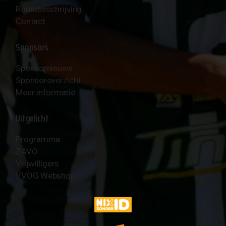
Routebeschrijving
Contact
Sponsors
Sponsornieuws
Sponsoroverzicht
Meer informatie
Uitgelicht
Programma
ZAVO
Vrijwilligers
VVOG Webshop