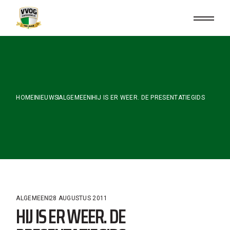
Skip
to
the
content
HOME
NIEUWS
ALGEMEEN
HIJ IS ER WEER. DE PRESENTATIEGIDS
ALGEMEEN
28 AUGUSTUS 2011
HIJ IS ER WEER. DE