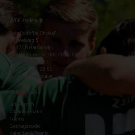
VVOG Harderwijk
Sportpark 'De Strokel'
Strokelweg 5
3847 LR Harderwijk
BTW Nummer NL 002715910B01
KvK Nr 40094437
☎︎ 0341 - 41 28 96
✉︎
Contactformulier
Clubinformatie
Lid worden
Clubinformatie
Teams
Gedragscode
Kalender & Events