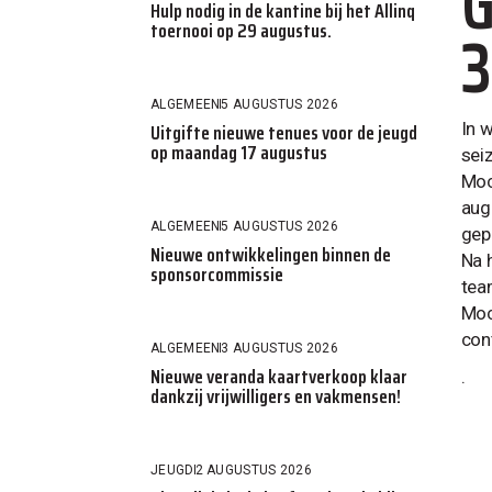
G
Hulp nodig in de kantine bij het Allinq
3
toernooi op 29 augustus.
ALGEMEEN
5 AUGUSTUS 2026
Uitgifte nieuwe tenues voor de jeugd
In 
op maandag 17 augustus
sei
Moc
aug
ALGEMEEN
5 AUGUSTUS 2026
gep
Nieuwe ontwikkelingen binnen de
Na 
sponsorcommissie
tea
Moc
con
ALGEMEEN
3 AUGUSTUS 2026
Nieuwe veranda kaartverkoop klaar
.
dankzij vrijwilligers en vakmensen!
JEUGD
2 AUGUSTUS 2026