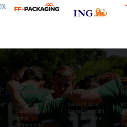
Clubinformatie
Sponsors
Ui
el'
Lid worden
Sponsornieuws
Pr
Clubinformatie
Sponsoroverzicht
Z
k
Teams
Meer informatie
Vri
Gedragscode
VV