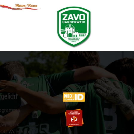
tgelicht
ogramma
AVO
jwilligers
OG Webshop