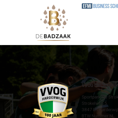
VVOG Harderwijk
Sportpark 'De Strok
Strokelweg 5
3847 LR Harderwij
BTW Nummer NL