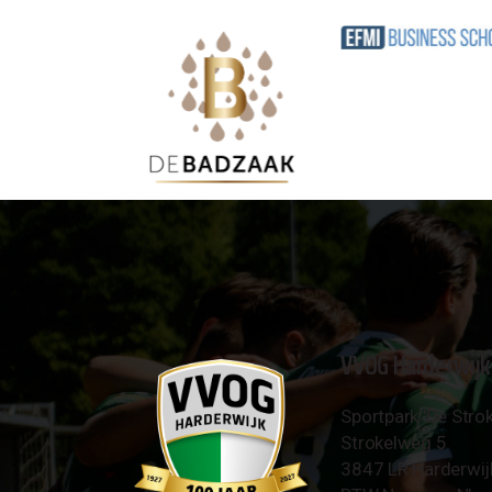
VVOG Harderwijk
Sportpark 'De Strok
Strokelweg 5
3847 LR Harderwij