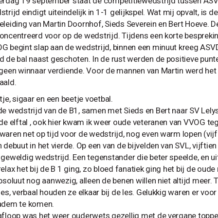
erdag 19 september staat de competitiewedstrijd tussen A
trijd eindigt uiteindelijk in 1-1 gelijkspel. Wat mij opvalt, is d
eleiding van Martin Doornhof, Sieds Severein en Bert Hoeve. 
oncentreerd voor op de wedstrijd. Tijdens een korte besprekin
G begint slap aan de wedstrijd, binnen een minuut kreeg ASV
d de bal naast geschoten. In de rust werden de positieve punt
 geen winnaar verdiende. Voor de mannen van Martin werd het 
aald.
tje, sigaar en een beetje voetbal.
de wedstrijd van de B1, samen met Sieds en Bert naar SV Lely
rde elftal , ook hier kwam ik weer oude veteranen van VVOG te
waren net op tijd voor de wedstrijd, nog even warm lopen (vij
n debuut in het vierde. Op een van de bijvelden van SVL, vijfti
 geweldig wedstrijd. Een tegenstander die beter speelde, en u
elax het bij de B 1 ging, zo bloed fanatiek ging het bij de ou
absoluut nog aanwezig, alleen de benen willen niet altijd meer.
lies, verbaal houden ze elkaar bij de les. Gelukkig waren er vo
adem te komen.
afloop was het weer ouderwets gezellig met de vergane toppers