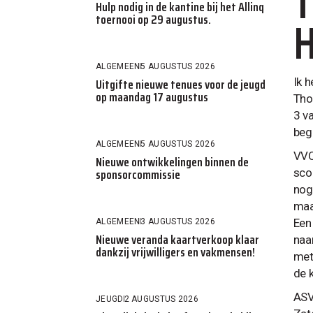
T
Hulp nodig in de kantine bij het Allinq
H
toernooi op 29 augustus.
ALGEMEEN
5 AUGUSTUS 2026
Uitgifte nieuwe tenues voor de jeugd
Ik 
op maandag 17 augustus
Tho
3 v
beg
ALGEMEEN
5 AUGUSTUS 2026
VVO
Nieuwe ontwikkelingen binnen de
sponsorcommissie
sco
nog
maa
Een
ALGEMEEN
3 AUGUSTUS 2026
Nieuwe veranda kaartverkoop klaar
naa
dankzij vrijwilligers en vakmensen!
met
de 
ASV
JEUGD
2 AUGUSTUS 2026