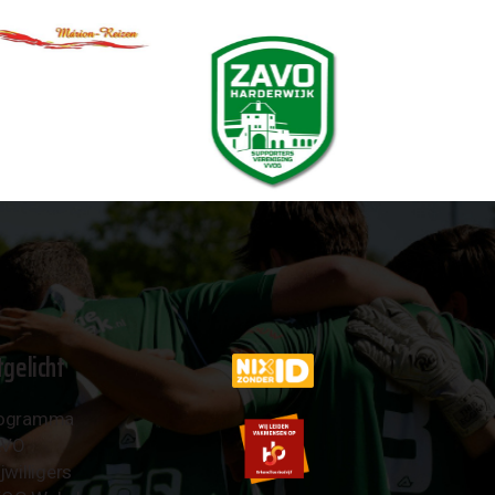
tgelicht
ogramma
AVO
jwilligers