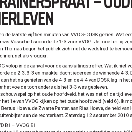
RAINERSPRAAT – OUDE
ERLEVEN
heb de laatste vijftien minuten van VVOG-DOSK gezien. Wat een
mas Vossebelt scoorde de 1-3 voor VVOG. Je moet er bij zijn 
an Thomas begon het publiek zich met de wedstrijd te bemoei
onnen, net als vrogger.
G volop in de aanval voor de aansluitingstreffer. Wat ik niet 
orde de 2-3, 3-3 en maakte, dacht iedereen de winnende 4-3.
 aan het na genieten van de 4-3 en de 4-4 van DOSK lag in het n
r het voelde toch anders als het 3-3 was gebleven.
 schouwspel op het oude hoofdveld, het was net of de tijd even 
r het 1e van VVOG kijken op het oude hoofdveld (veld 6), Ik m
 Bertus Hoeve, de Zwarte Panter, aan Ries Hoeve, de held van 
kuitenbijter aan de rechterkant. Zaterdag 12 september 2010 st
D B1 – VVOG B1