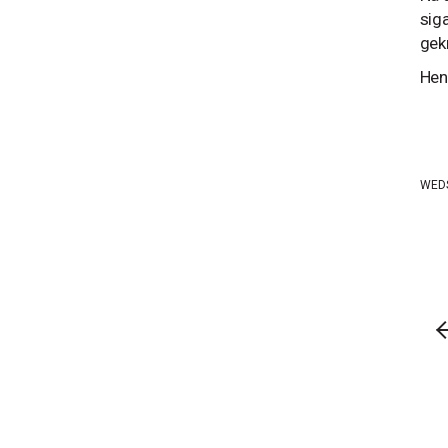
siga
gekn
Hen
WED