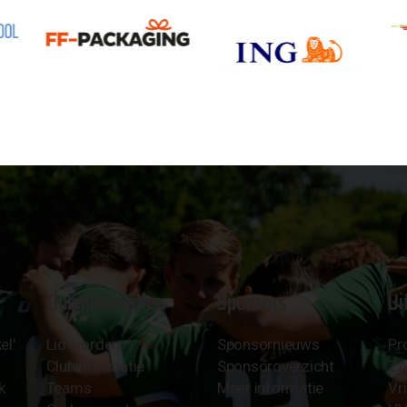
Clubinformatie
Sponsors
Ui
el'
Lid worden
Sponsornieuws
Pr
Clubinformatie
Sponsoroverzicht
Z
k
Teams
Meer informatie
Vri