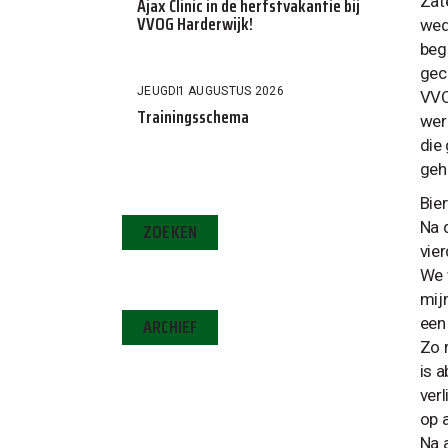
Zat
Ajax Clinic in de herfstvakantie bij
VVOG Harderwijk!
weds
beg
gec
JEUGD
1 AUGUSTUS 2026
VVO
Trainingsschema
wer
die
geh
Bier
Na 
ZOEKEN
vie
We 
mij
ARCHIEF
een
Zo r
is 
ver
op 
Na 