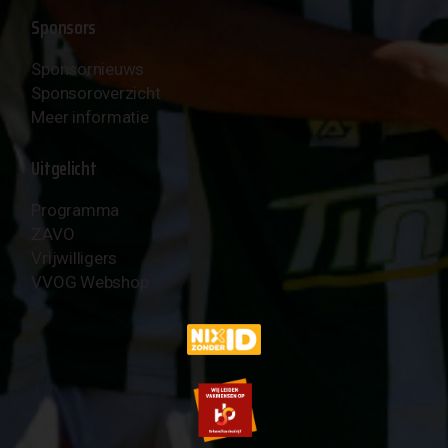
Sponsors
Sponsornieuws
Sponsoroverzicht
Meer informatie
Uitgelicht
Programma
ZAVO
Vrijwilligers
VVOG Webshop