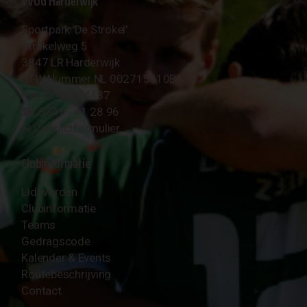
VVOG Harderwijk
Sportpark 'De Strokel'
Strokelweg 5
3847 LR Harderwijk
BTW Nummer NL 002715910B01
KvK Nr 40094437
☎︎ 0341 - 41 28 96
✉︎
Contactformulier
Clubinformatie
Lid worden
Clubinformatie
Teams
Gedragscode
Kalender & Events
Routebeschrijving
Contact