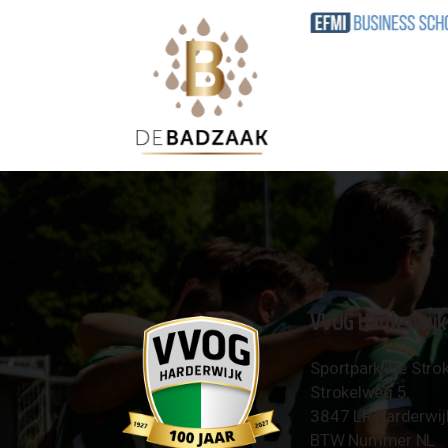
VVOG Harderwijk
Sportpark 'De Strok
Strokelweg 5
3847 LR Harderwij
BTW Nummer NL