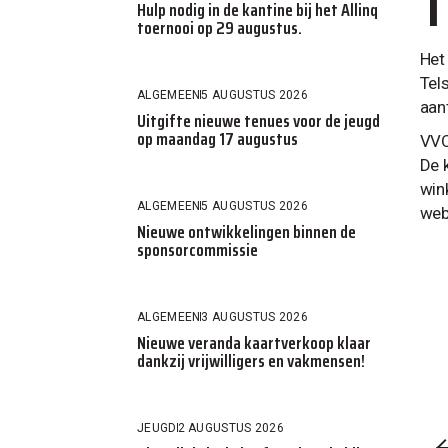
T
Hulp nodig in de kantine bij het Allinq
toernooi op 29 augustus.
Het
Tels
ALGEMEEN
5 AUGUSTUS 2026
aant
Uitgifte nieuwe tenues voor de jeugd
op maandag 17 augustus
VVO
De 
win
ALGEMEEN
5 AUGUSTUS 2026
web
Nieuwe ontwikkelingen binnen de
sponsorcommissie
ALGEMEEN
3 AUGUSTUS 2026
Nieuwe veranda kaartverkoop klaar
dankzij vrijwilligers en vakmensen!
JEUGD
2 AUGUSTUS 2026