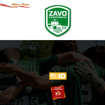
tgelicht
ogramma
AVO
jwilligers
OG Webshop