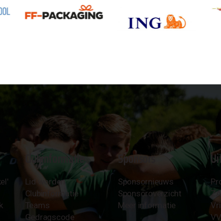
Clubinformatie
Sponsors
Ui
el'
Lid worden
Sponsornieuws
Pr
Clubinformatie
Sponsoroverzicht
Z
k
Teams
Meer informatie
Vri
Gedragscode
VV