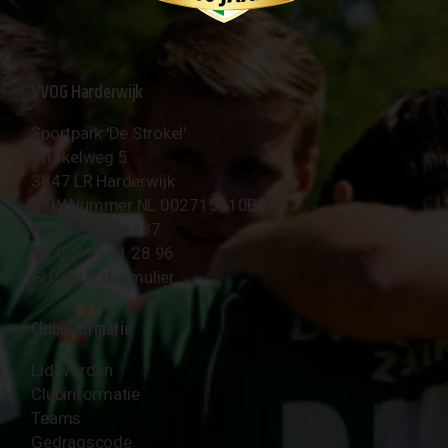
VVOG Harderwijk
Sportpark 'De Strokel'
Strokelweg 5
3847 LR Harderwijk
BTW Nummer NL 002715910B01
KvK Nr 40094437
☎︎ 0341 - 41 28 96
✉︎
Contactformulier
Clubinformatie
Lid worden
Clubinformatie
Teams
Gedragscode