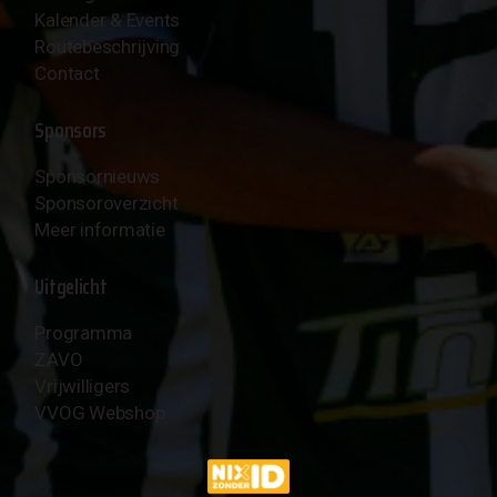
Kalender & Events
Routebeschrijving
Contact
Sponsors
Sponsornieuws
Sponsoroverzicht
Meer informatie
Uitgelicht
Programma
ZAVO
Vrijwilligers
VVOG Webshop