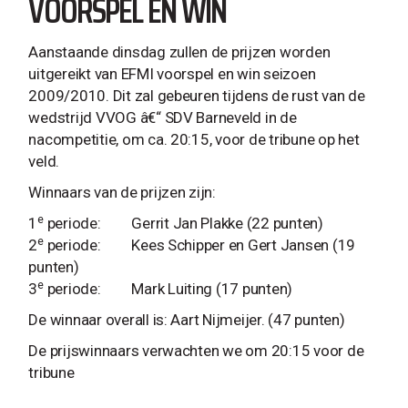
VOORSPEL EN WIN
Aanstaande dinsdag zullen de prijzen worden
uitgereikt van EFMI voorspel en win seizoen
2009/2010. Dit zal gebeuren tijdens de rust van de
wedstrijd VVOG â€“ SDV Barneveld in de
nacompetitie, om ca. 20:15, voor de tribune op het
veld.
Winnaars van de prijzen zijn:
e
1
periode:
Gerrit Jan Plakke (22 punten)
e
2
periode:
Kees Schipper en Gert Jansen (19
punten)
e
3
periode:
Mark Luiting (17 punten)
De winnaar overall is: Aart Nijmeijer. (47 punten)
De prijswinnaars verwachten we om 20:15 voor de
tribune