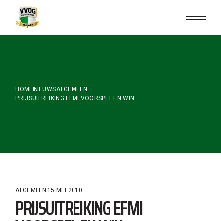
Skip
to
the
content
HOME
NIEUWS
ALGEMEEN
PRIJSUITREIKING EFMI VOORSPEL EN WIN
ALGEMEEN
15 MEI 2010
PRIJSUITREIKING EFMI