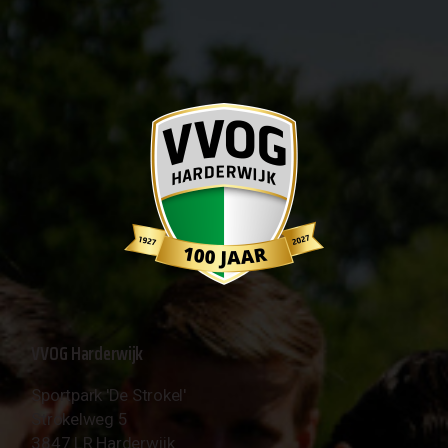
VVOG Harderwijk
Sportpark 'De Strokel'
Strokelweg 5
3847 LR Harderwijk