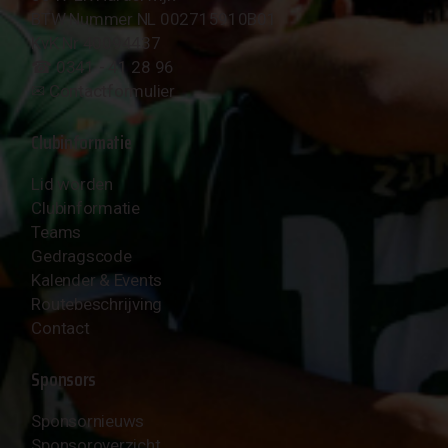
BTW Nummer NL 002715910B01
KvK Nr 40094437
☎︎ 0341 - 41 28 96
✉︎
Contactformulier
Clubinformatie
Lid worden
Clubinformatie
Teams
Gedragscode
Kalender & Events
Routebeschrijving
Contact
Sponsors
Sponsornieuws
Sponsoroverzicht