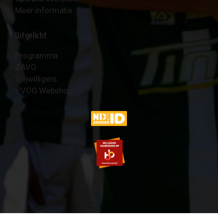
Meer informatie
Uitgelicht
Programma
ZAVO
Vrijwilligers
VVOG Webshop