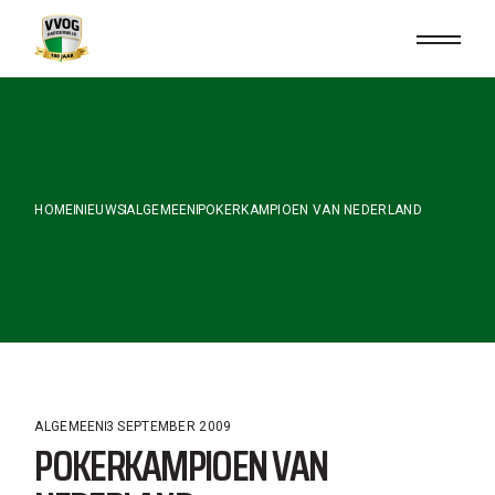
Skip
to
the
content
HOME
NIEUWS
ALGEMEEN
POKERKAMPIOEN VAN NEDERLAND
ALGEMEEN
3 SEPTEMBER 2009
POKERKAMPIOEN VAN