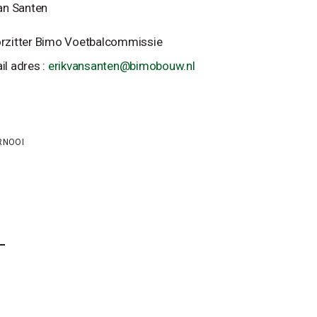
van Santen
rzitter Bimo Voetbalcommissie
il adres :
erikvansanten@bimobouw.nl
RNOOI