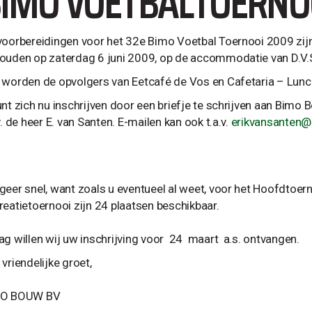
IMO VOETBALTOERNO
voorbereidingen voor het 32e Bimo Voetbal Toernooi 2009 zijn
ouden op zaterdag 6 juni 2009, op de accommodatie van D.V.S
 worden de opvolgers van Eetcafé de Vos en Cafetaria – Lun
unt zich nu inschrijven door een briefje te schrijven aan Bim
v. de heer E. van Santen. E-mailen kan ook t.a.v.
erikvansanten
geer snel, want zoals u eventueel al weet, voor het Hoofdtoern
reatietoernooi zijn 24 plaatsen beschikbaar.
ag willen wij uw inschrijving voor 24 maart a.s. ontvangen.
vriendelijke groet,
MO BOUW BV