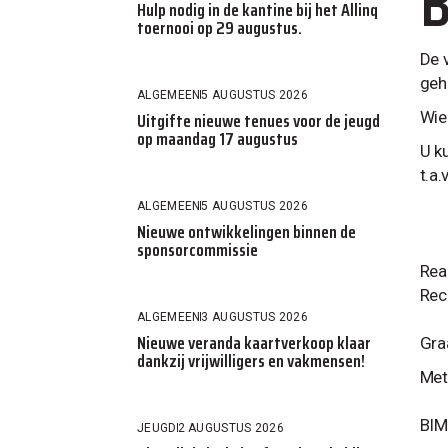
B
Hulp nodig in de kantine bij het Allinq
toernooi op 29 augustus.
De 
geh
ALGEMEEN
5 AUGUSTUS 2026
Uitgifte nieuwe tenues voor de jeugd
Wie
op maandag 17 augustus
U k
t.a.
ALGEMEEN
5 AUGUSTUS 2026
Nieuwe ontwikkelingen binnen de
sponsorcommissie
Rea
Rec
ALGEMEEN
3 AUGUSTUS 2026
Nieuwe veranda kaartverkoop klaar
Gra
dankzij vrijwilligers en vakmensen!
Met 
BI
JEUGD
2 AUGUSTUS 2026