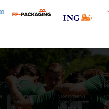
Clubinformatie
Sponsors
Ui
el'
Lid worden
Sponsornieuws
Pr
Clubinformatie
Sponsoroverzicht
Z
k
Teams
Meer informatie
Vri