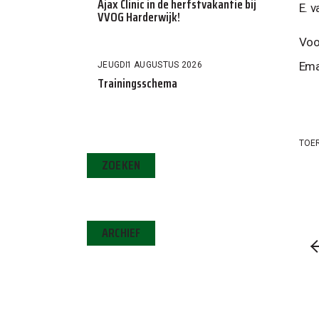
Ajax Clinic in de herfstvakantie bij
E. 
VVOG Harderwijk!
Voo
Ema
JEUGD
1 AUGUSTUS 2026
Trainingsschema
TOE
ZOEKEN
ARCHIEF