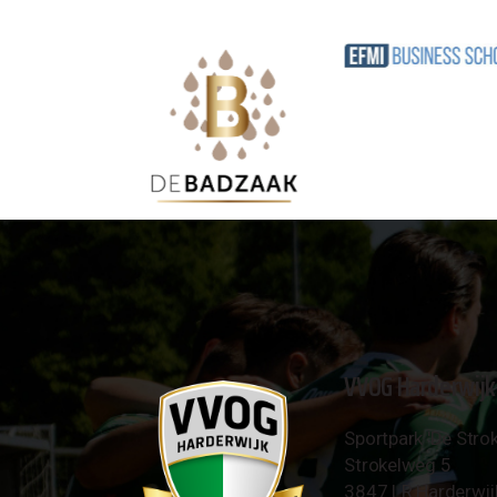
VVOG Harderwijk
Sportpark 'De Strok
Strokelweg 5
3847 LR Harderwij