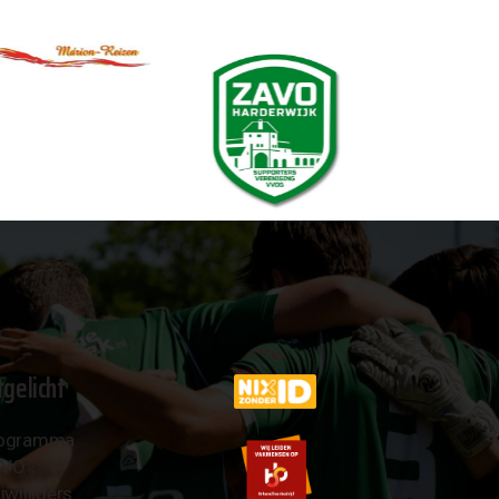
tgelicht
ogramma
AVO
jwilligers