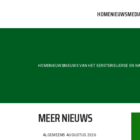
Skip
to
HOME
NIEUWS
MEDI
the
content
VVOG T
PERSBE
COMMUN
HOME
NIEUWS
NIEUWS VAN HET EERSTE
REIJERSE EN N
MEER NIEUWS
ALGEMEEN
5 AUGUSTUS 2026