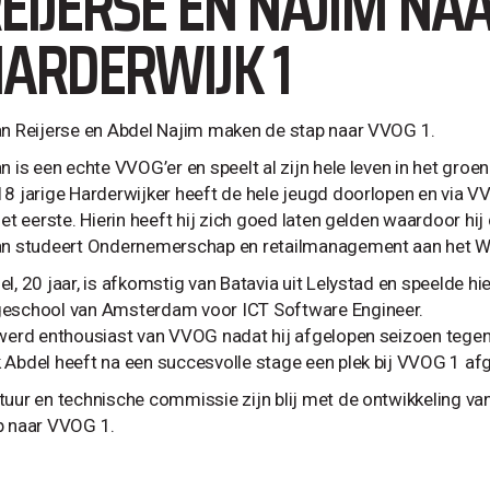
EIJERSE EN NAJIM NA
ARDERWIJK 1
an Reijerse en Abdel Najim maken de stap naar VVOG 1.
n is een echte VVOG’er en speelt al zijn hele leven in het groen
18 jarige Harderwijker heeft de hele jeugd doorlopen en vi
 het eerste. Hierin heeft hij zich goed laten gelden waardoor h
an studeert Ondernemerschap en retailmanagement aan het W
l, 20 jaar, is afkomstig van Batavia uit Lelystad en speelde hi
eschool van Amsterdam voor ICT Software Engineer.
 werd enthousiast van VVOG nadat hij afgelopen seizoen teg
 Abdel heeft na een succesvolle stage een plek bij VVOG 1 
tuur en technische commissie zijn blij met de ontwikkeling van
p naar VVOG 1.