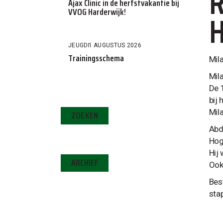
R
Ajax Clinic in de herfstvakantie bij
VVOG Harderwijk!
H
JEUGD
1 AUGUSTUS 2026
Trainingsschema
Mil
Mila
De 
bij
Mil
ZOEKEN
Abde
Hog
Hij
ARCHIEF
Ook
Bes
sta