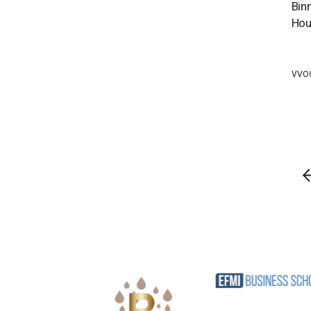
Bin
Hou
VVO