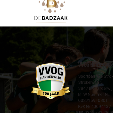
VVOG Harderwijk
Sportpark 'De Strok
Strokelweg 5
3847 LR Harderwij
BTW Nummer NL
002715910B01
KvK Nr 40094437
☎︎ 0341 - 41 28 9