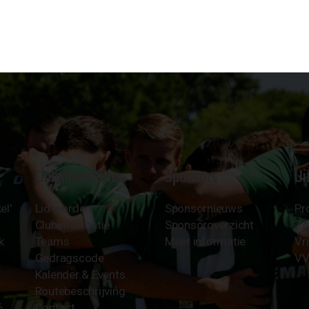
Clubinformatie
Sponsors
Ui
el'
Lid worden
Sponsornieuws
Pr
Clubinformatie
Sponsoroverzicht
Z
k
Teams
Meer informatie
Vri
Gedragscode
VV
Kalender & Events
Routebeschrijving
6
Contact