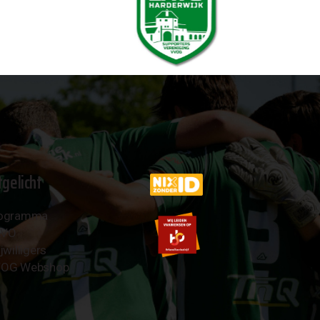
tgelicht
ogramma
AVO
jwilligers
OG Webshop